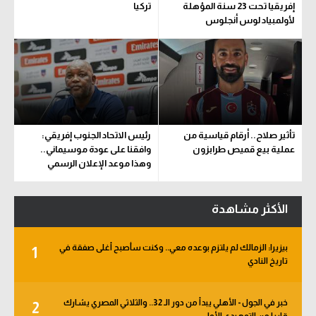
إفريقيا تحت 23 سنة المؤهلة
تركيا
لأولمبياد لوس أنجلوس
تأثير صلاح.. أرقام قياسية من
رئيس الاتحاد الجنوب إفريقي:
عملية بيع قميص طرابزون
وافقنا على عودة موسيماني..
وهذا موعد الإعلان الرسمي
الأكثر مشاهدة
بيزيرا: الزمالك لم يلتزم بوعده معي.. وكنت سأصبح أغلى صفقة في
1
تاريخ النادي
خبر في الجول - الأهلي يبدأ من دور الـ 32.. والثلاثي المصري يشارك
2
قاريا من التمهيدي الأول