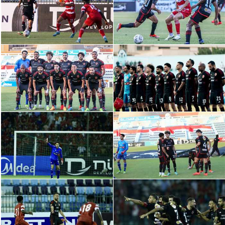
الدوري السعودي للمحترفين
دوري أبطال أوروبا
دوري أبطال إفريقيا
كل البطولات
أقسام
الكرة المصرية
الدوري المصري
الكرة الأوروبية
الكرة الإفريقية
منتخب مصر