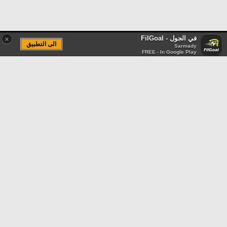
في الجول - FilGoal
×
الى التطبيق
Sarmady
FREE - In Google Play