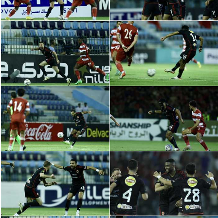
سعودي في الجول
الدوري الإنجليزي
الدوري الإسباني
دوري أبطال أوروبا
القسم الثاني
رياضات أخرى
أمم إفريقيا
كرة السلة الأمريكية
كرة سلة
كرة يد
كرة طائرة