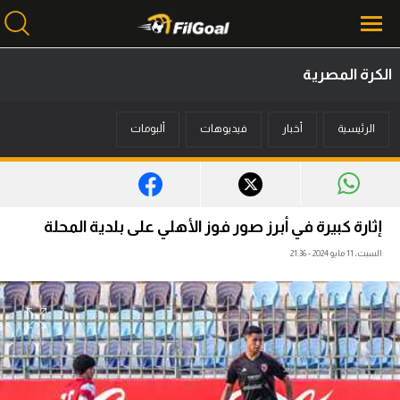
الكرة المصرية
محتوى إخباري
الرئيسية
أخبار
فيديوهات
ألبومات
الرئيسية
أخبار
مباريات
إثارة كبيرة في أبرز صور فوز الأهلي على بلدية المحلة
ميركاتو
السبت، 11 مايو 2024 - 21:36
فانتازي في الجول
مسابقة التوقعات
فيديوهات
عدسات