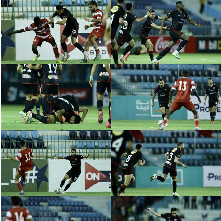
الوطن العربي
في المونديال
رياضة نسائية
آسيا
أمريكا
ركن الألعاب
أقسام خاصة
Gamers
ميركاتو
تحقيق في الجول
تقرير في الجول