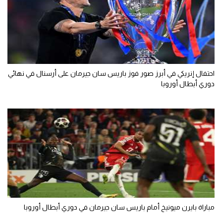
الوطن العربي
في المونديال
رياضة نسائية
آسيا
احتفال إنريكي في أبرز صور فوز باريس سان جيرمان على أرسنال في نهائي
دوري أبطال أوروبا
أمريكا
ركن الألعاب
أقسام خاصة
Gamers
ميركاتو
تحقيق في الجول
مباراة بايرن ميونيخ أمام باريس سان جيرمان في دوري أبطال أوروبا
تقرير في الجول