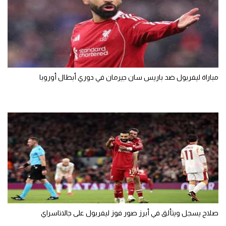
مباراة ليفربول ضد باريس سان جيرمان في دوري أبطال أوروبا
صلاح يسجل ويتألق في أبرز صور فوز ليفربول على جالاتاسراي