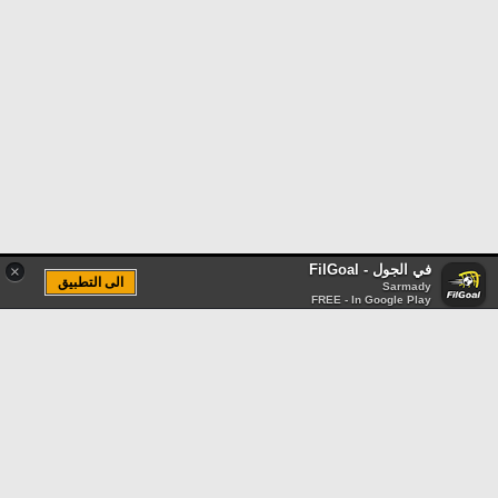
في الجول - FilGoal
×
الى التطبيق
Sarmady
FREE - In Google Play