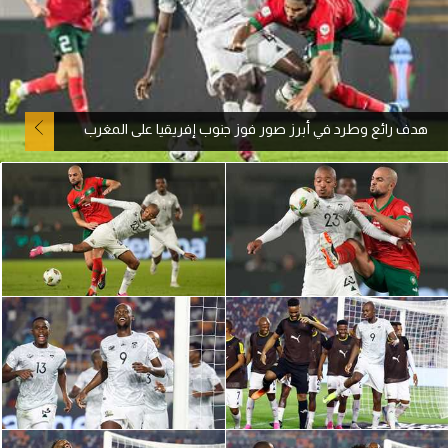
آراء حرة
ركن الألعاب
هدف رائع وطرد في أبرز صور فوز جنوب إفريقيا على المغرب
بطولات
أمريكا 2026
الدوري المصري
الدوري الإنجليزي الممتاز
الدوري الإسباني
الدوري الإيطالي
الدوري الألماني
الدوري الفرنسي