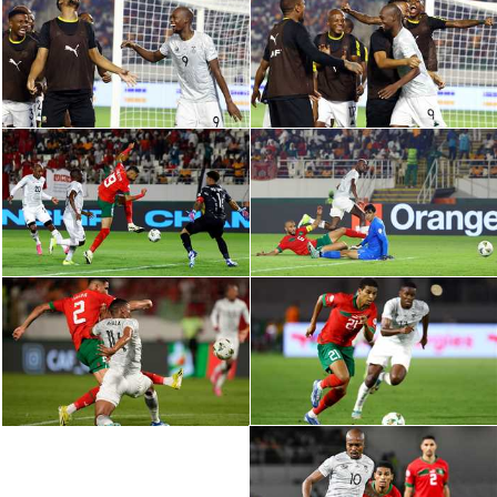
الدوري السعودي للمحترفين
دوري أبطال أوروبا
دوري أبطال إفريقيا
كل البطولات
أقسام
الكرة المصرية
الدوري المصري
الكرة الأوروبية
الكرة الإفريقية
منتخب مصر