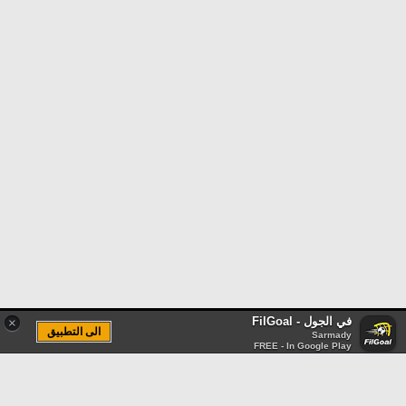
في الجول - FilGoal
×
الى التطبيق
Sarmady
FREE - In Google Play