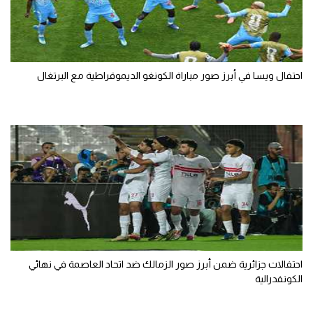
احتفال ويسا في أبرز صور مباراة الكونغو الديموقراطية مع البرتغال
احتفالات جزائرية ضمن أبرز صور الزمالك ضد اتحاد العاصمة في نهائي
الكونفدرالية