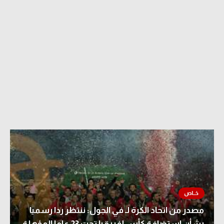
مصدر من اتحاد الكرة لـ في الجول: ننتظر ردا رسميا
بشأن استضافة كأس إفريقيا تحت 23 عاما المؤهلة