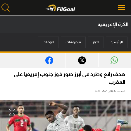
الكرة الإفريقية
محتوى إخباري
الرئيسية
أخبار
فيديوهات
ألبومات
الرئيسية
أخبار
مباريات
هدف رائع وطرد في أبرز صور فوز جنوب إفريقيا على
ميركاتو
المغرب
الثلاثاء، 30 يناير 2024 - 23:49
فانتازي في الجول
مسابقة التوقعات
فيديوهات
عدسات