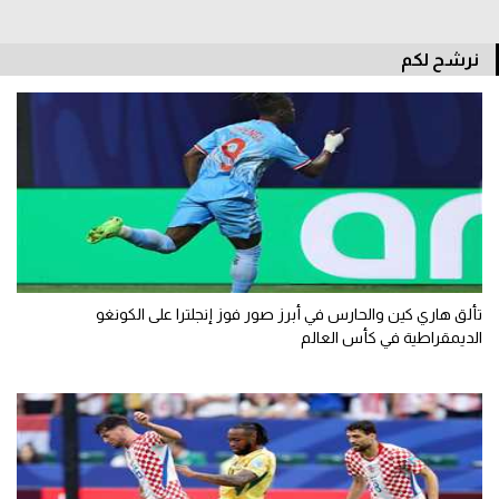
الوطن العربي
نرشح لكم
في المونديال
رياضة نسائية
آسيا
أمريكا
ركن الألعاب
تألق هاري كين والحارس في أبرز صور فوز إنجلترا على الكونغو
أقسام خاصة
الديمقراطية في كأس العالم
Gamers
ميركاتو
تحقيق في الجول
تقرير في الجول