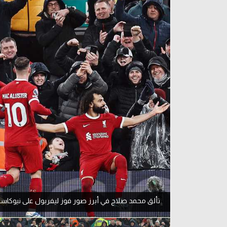
آراء حرة
الدوري ا
ركن الألعاب
دوري أبطا
دوري أبطا
كل البطولات
تألق محمد صلاح في أبرز صور فوز ليفربول على نيوكاس