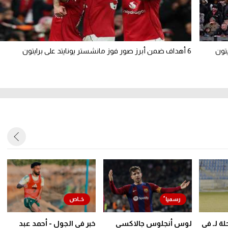
يتون
6 أهداف ضمن أبرز صور فوز مانشستر يونايتد على برايتون
ة لـ في
لوس أنجلوس جالاكسي
خبر في الجول - أحمد عبد