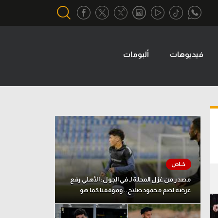
فيديوهات
ألبومات
أقسام خاصة
Gamers
يكية
ميركاتو
تحقيق في الجول
تقرير في الجول
تحليل في الجول
حكايات في الجول
مصدر من غزل المحلة لـ في الجول: الأهلي رفع
عرضه لضم محمود صلاح.. وموقفنا كما هو
كويز في الجول
فيديو في الجول