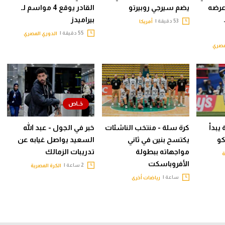
عرضه
يضم سيرجي روبيرتو
القادر يوقع 4 مواسم لـ
بيراميدز
53 دقيقة |
أمريكا
55 دقيقة |
الدوري المصري
مصري
 يبدأ
كرة سلة - منتخب الناشئات
خبر في الجول - عبد الله
كو
يكتسح بنين في ثاني
السعيد يواصل غيابه عن
مواجهاته ببطولة
تدريبات الزمالك
ة
الأفروباسكت
2 ساعة |
الكرة المصرية
ساعة |
رياضات أخرى