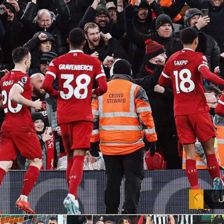
آسيا
دوري أبطال أوروبا
لسعودي للمحترفين
أمريكا
القسم الثاني
ل أوروبا
ركن الألعاب
رياضات أخرى
ل إفريقيا
ل