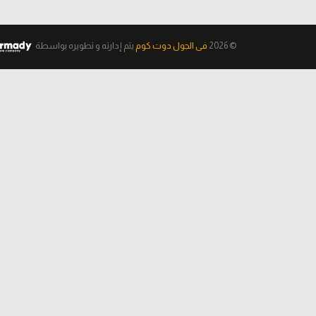
© 2026
فى الجول دوت كوم
يتم إدارته و تطويره
بواسطة