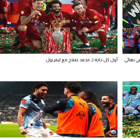
ي نهائي
أول كل حاجة لـ محمد صلاح مع ليفربول