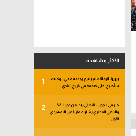
الأكثر مشاهدة
بيزيرا: الزمالك لم يلتزم بوعده معي.. وكنت
1
سأصبح أغلى صفقة في تاريخ النادي
خبر في الجول - الأهلي يبدأ من دور الـ 32..
2
والثلاثي المصري يشارك قاريا من التمهيدي
الأول