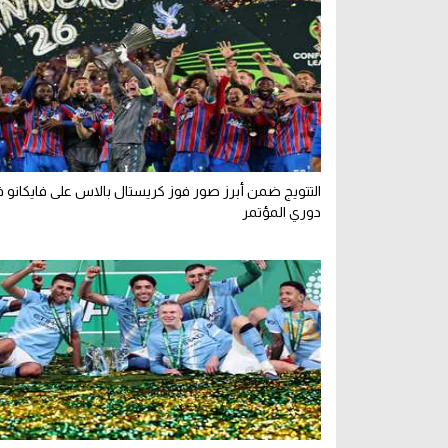
التتويج ضمن أبرز صور فوز كريستال بالاس على فايكانو ف
دوري المؤتمر