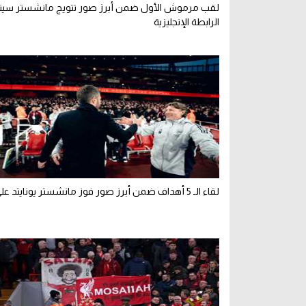
لقب مرموش الأول ضمن أبرز صور تتويج مانشستر سي
الرابطة الإنجليزية
لقاء الـ 5 أهداف ضمن أبرز صور فوز مانشستر يونايتد على أرسنال