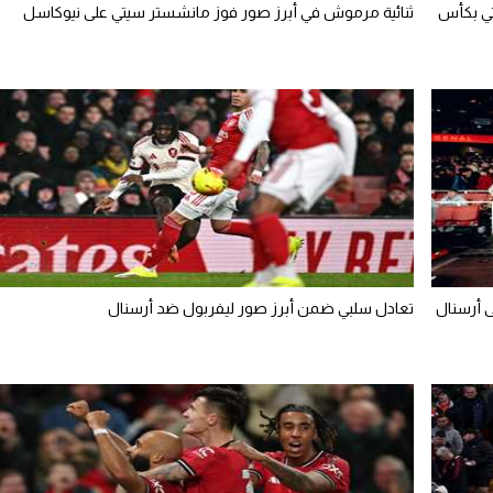
تي بكأس
ثنائية مرموش في أبرز صور فوز مانشستر سيتي على نيوكاسل
تعادل سلبي ضمن أبرز صور ليفربول ضد أرسنال