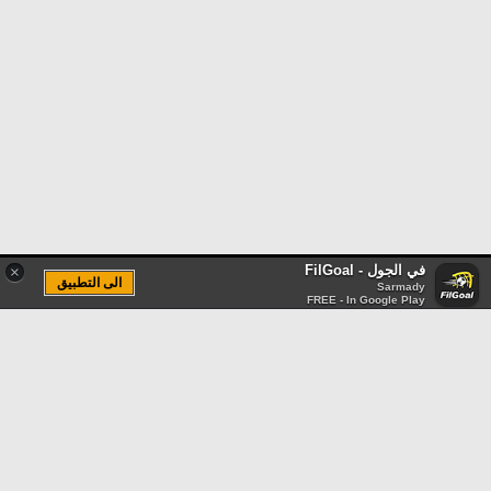
في الجول - FilGoal
×
الى التطبيق
Sarmady
FREE - In Google Play