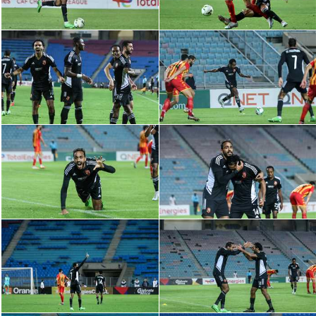
سعودي في الجول
الدوري الإنجليزي
الدوري الإسباني
دوري أبطال أوروبا
القسم الثاني
رياضات أخرى
أمم إفريقيا
كرة السلة الأمريكية
كرة سلة
كرة يد
كرة طائرة