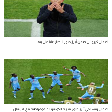
احتفال كيروش ضمن أبرز صور انتصار غانا على بنما
احتفال ويسا في أبرز صور مباراة الكونغو الديموقراطية مع البرتغال