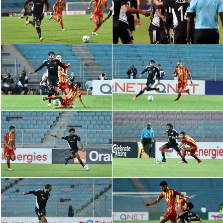
الدوري السعودي للمحترفين
دوري أبطال أوروبا
دوري أبطال إفريقيا
كل البطولات
أقسام
الكرة المصرية
الدوري المصري
الكرة الأوروبية
الكرة الإفريقية
منتخب مصر