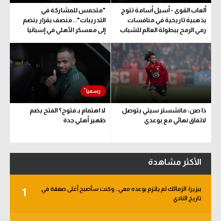
ألعاب القوى - أسيل أسامة تتوج
"متحمس للمشاركة في
بذهبية تاريخية في منافسات
التدريبات".. منصف بقرار ينضم
رمي الرمح ببطولة العالم للشباب
إلى معسكر الأهلي في إسبانيا
ذا صن: مانشستر سيتي يتوصل
لا اهتمام بـ فتوح؟ الفتح يضم
لاتفاق نهائي مع بوعدي
ظهير أهلي جدة
الأكثر مشاهدة
بيزيرا: الزمالك لم يلتزم بوعده معي.. وكنت سأصبح أغلى صفقة في
1
تاريخ النادي