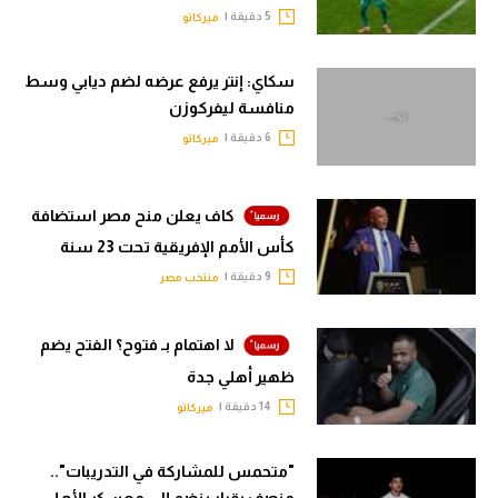
5 دقيقة |
ميركاتو
سكاي: إنتر يرفع عرضه لضم ديابي وسط
منافسة ليفركوزن
6 دقيقة |
ميركاتو
كاف يعلن منح مصر استضافة
كأس الأمم الإفريقية تحت 23 سنة
9 دقيقة |
منتخب مصر
لا اهتمام بـ فتوح؟ الفتح يضم
ظهير أهلي جدة
14 دقيقة |
ميركاتو
"متحمس للمشاركة في التدريبات"..