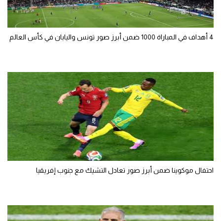
4 أهداف في المباراة 1000 ضمن أبرز صور تونس واليابان في كأس العالم
احتفال موكوينا ضمن أبرز صور تعادل التشيك مع جنوب إفريقيا