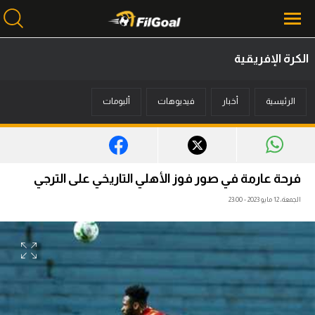
الكرة الإفريقية
محتوى إخباري
الرئيسية
أخبار
فيديوهات
ألبومات
الرئيسية
أخبار
مباريات
فرحة عارمة في صور فوز الأهلي التاريخي على الترجي
ميركاتو
الجمعة، 12 مايو 2023 - 23:00
فانتازي في الجول
مسابقة التوقعات
فيديوهات
عدسات