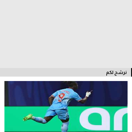
الوطن العربي
في المونديال
رياضة نسائية
آسيا
أمريكا
ركن الألعاب
نرشح لكم
أقسام خاصة
Gamers
ميركاتو
تحقيق في الجول
تقرير في الجول