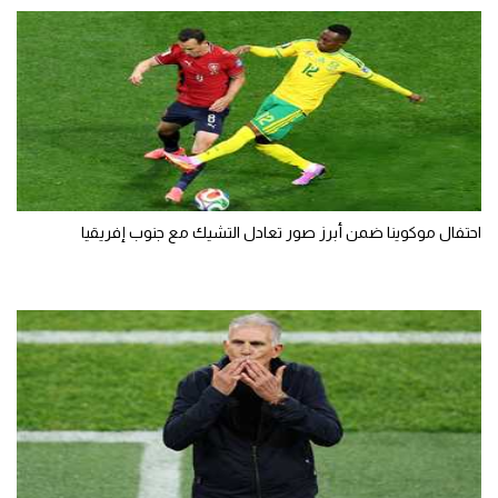
احتفال موكوينا ضمن أبرز صور تعادل التشيك مع جنوب إفريقيا