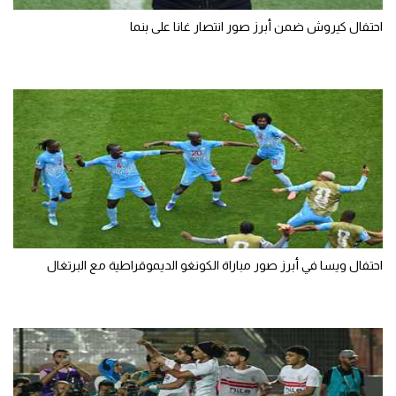
احتفال كيروش ضمن أبرز صور انتصار غانا على بنما
احتفال ويسا في أبرز صور مباراة الكونغو الديموقراطية مع البرتغال