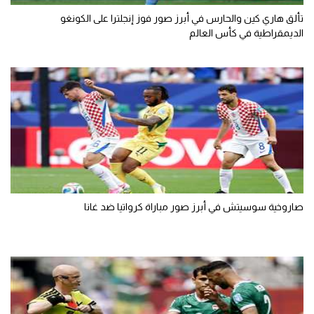
تألق هاري كين والحارس في أبرز صور فوز إنجلترا على الكونغو
تحليل في الجول
الديمقراطية في كأس العالم
حكايات في الجول
كويز في الجول
فيديو في الجول
صاروخية سوسيتش في أبرز صور مباراة كرواتيا ضد غانا