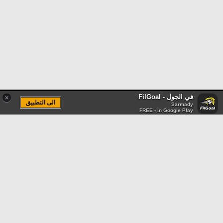
في الجول - FilGoal
×
الى التطبيق
Sarmady
FREE - In Google Play