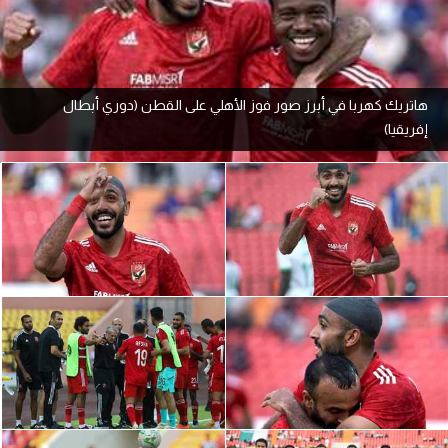
آراء حرة
ركن الألعاب
هاتريك كهربا في أبرز صور فوز الأهلي على القطن (دوري أبطال
إفريقيا)
بطولات
أمريكا 2026
الدوري المصري
الدوري الإنجليزي الممتاز
الدوري الإسباني
الدوري الإيطالي
الدوري الألماني
الدوري الفرنسي