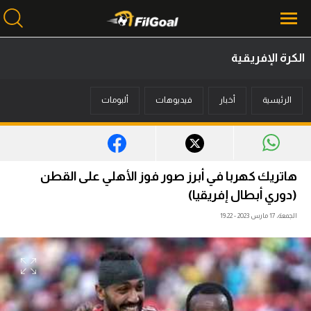
الكرة الإفريقية
محتوى إخباري
الرئيسية
أخبار
فيديوهات
ألبومات
الرئيسية
أخبار
مباريات
هاتريك كهربا في أبرز صور فوز الأهلي على القطن
ميركاتو
(دوري أبطال إفريقيا)
الجمعة، 17 مارس 2023 - 19:22
فانتازي في الجول
مسابقة التوقعات
فيديوهات
عدسات