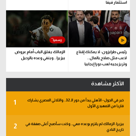
استثمار فيفا
رئيس طرابزون: لا يمكنك إقناع
الزمالك يغلق الباب أمام عروض
لاعب مثل صلاح بالمال..
بيزيرا.. وينفي وعده بالرحيل
وتريزيجيه لعب دورا إيجابيا
الأكثر مشاهدة
خبر في الجول - الأهلي يبدأ من دور الـ 32.. والثلاثي المصري يشارك
1
قاريا من التمهيدي الأول
بيزيرا: الزمالك لم يلتزم بوعده معي.. وكنت سأصبح أغلى صفقة في
2
تاريخ النادي