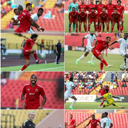
الدوري السعودي للمحترفين
دوري أبطال أوروبا
دوري أبطال إفريقيا
كل البطولات
أقسام
الكرة المصرية
الدوري المصري
الكرة الأوروبية
الكرة الإفريقية
منتخب مصر