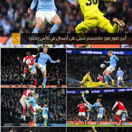
آراء حرة
ركن الألعاب
أبرز صور فوز مانشستر سيتي على أرسنال في كأس إنجلترا
بطولات
أمريكا 2026
الدوري المصري
الدوري الإنجليزي الممتاز
الدوري الإسباني
الدوري الإيطالي
الدوري الألماني
الدوري الفرنسي