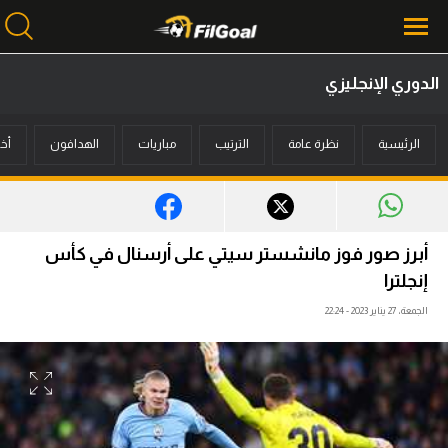
الدوري الإنجليزي
محتوى إخباري
الرئيسية
نظرة عامة
الترتيب
مباريات
الهدافون
أخب
الرئيسية
أخبار
مباريات
أبرز صور فوز مانشستر سيتي على أرسنال في كأس
ميركاتو
إنجلترا
الجمعة، 27 يناير 2023 - 22:24
فانتازي في الجول
مسابقة التوقعات
فيديوهات
عدسات