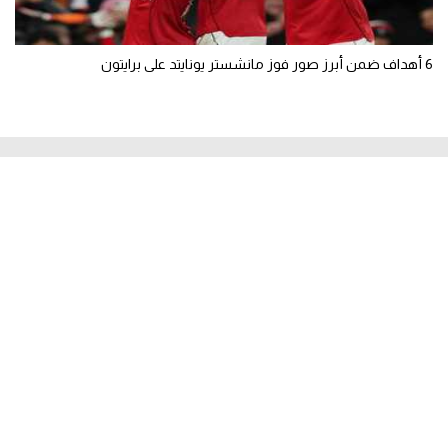
6 أهداف ضمن أبرز صور فوز مانشستر يونايتد على برايتون