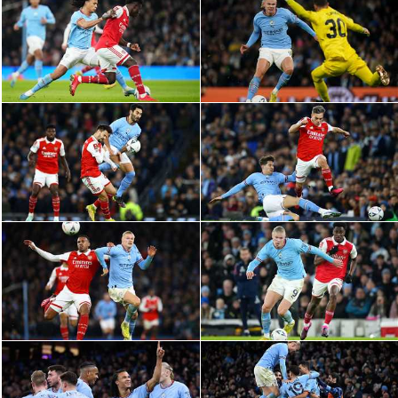
الدوري السعودي للمحترفين
دوري أبطال أوروبا
دوري أبطال إفريقيا
كل البطولات
أقسام
الكرة المصرية
الدوري المصري
الكرة الأوروبية
الكرة الإفريقية
منتخب مصر