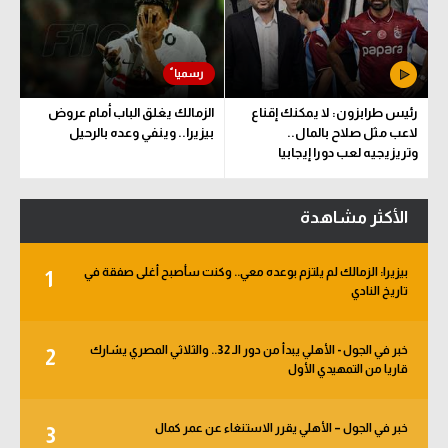
رئيس طرابزون: لا يمكنك إقناع
الزمالك يغلق الباب أمام عروض
لاعب مثل صلاح بالمال..
بيزيرا.. وينفي وعده بالرحيل
وتريزيجيه لعب دورا إيجابيا
الأكثر مشاهدة
بيزيرا: الزمالك لم يلتزم بوعده معي.. وكنت سأصبح أغلى صفقة في
1
تاريخ النادي
خبر في الجول - الأهلي يبدأ من دور الـ 32.. والثلاثي المصري يشارك
2
قاريا من التمهيدي الأول
خبر في الجول – الأهلي يقرر الاستنغاء عن عمر كمال
3