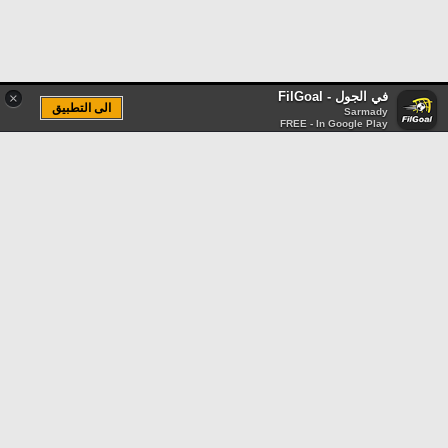
في الجول - FilGoal
×
الى التطبيق
Sarmady
FREE - In Google Play