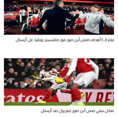
لقاء الـ 5 أهداف ضمن أبرز صور فوز مانشستر يونايتد على أرسنال
تعادل سلبي ضمن أبرز صور ليفربول ضد أرسنال