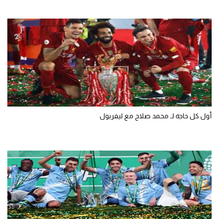
تحليل في الجول
حكايات في الجول
كويز في الجول
فيديو في الجول
أول كل حاجة لـ محمد صلاح مع ليفربول