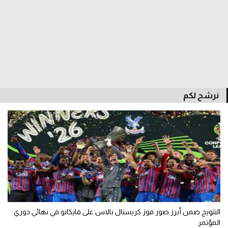
الوطن العربي
في المونديال
رياضة نسائية
آسيا
أمريكا
نرشح لكم
ركن الألعاب
أقسام خاصة
Gamers
ميركاتو
تحقيق في الجول
التتويج ضمن أبرز صور فوز كريستال بالاس على فايكانو في نهائي دوري
تقرير في الجول
المؤتمر