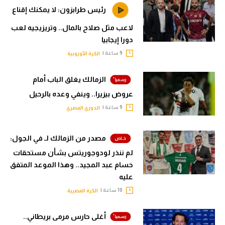
رئيس طرابزون: لا يمكنك إقناع
لاعب مثل صلاح بالمال.. وتريزيجيه لعب
دورا إيجابيا
9 ساعة |
الكرة الأوروبية
الزمالك يغلق الباب أمام
عروض بيزيرا.. وينفي وعده بالرحيل
9 ساعة |
الدوري المصري
مصدر من الزمالك لـ في الجول:
لم ننذر لودوجوريتس بشأن مستحقات
حسام عبد المجيد.. وهذا الموعد المتفق
عليه
10 ساعة |
الكرة المصرية
أغلى حارس مرمى بريطاني..