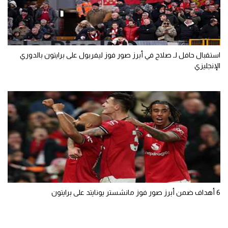
استقبال حافل لـ صلاح في أبرز صور فوز ليفربول على برايتون بالدوري
الإنجليزي
6 أهداف ضمن أبرز صور فوز مانشستر يونايتد على برايتون