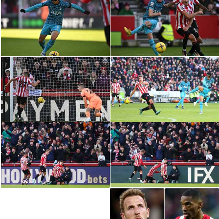
الدوري السعودي للمحترفين
دوري أبطال أوروبا
دوري أبطال إفريقيا
كل البطولات
أقسام
الكرة المصرية
الدوري المصري
الكرة الأوروبية
الكرة الإفريقية
منتخب مصر