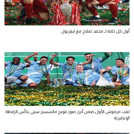
تحليل في الجول
حكايات في الجول
أول كل حاجة لـ محمد صلاح مع ليفربول
كويز في الجول
فيديو في الجول
لقب مرموش الأول ضمن أبرز صور تتويج مانشستر سيتي بكأس الرابطة
الإنجليزية