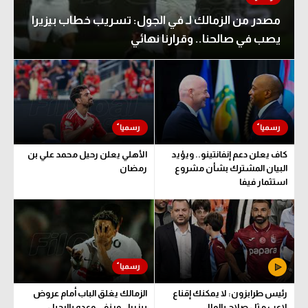
مصدر من الزمالك لـ في الجول: تسريب خطاب بيزيرا
يصب في صالحنا.. وقرارنا نهائي
كاف يعلن دعم إنفانتينو.. ويؤيد
الأهلي يعلن رحيل محمد علي بن
البيان المشترك بشأن مشروع
رمضان
استثمار فيفا
رئيس طرابزون: لا يمكنك إقناع
الزمالك يغلق الباب أمام عروض
لاعب مثل صلاح بالمال..
بيزيرا.. وينفي وعده بالرحيل