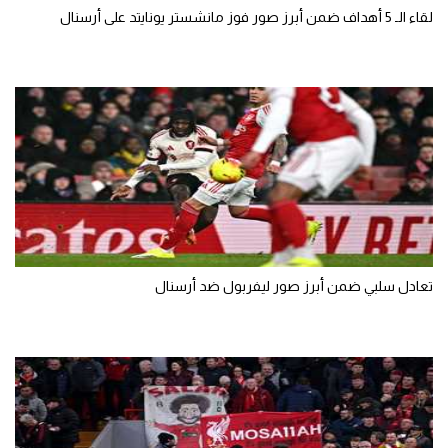
لقاء الـ 5 أهداف ضمن أبرز صور فوز مانشستر يونايتد على أرسنال
تعادل سلبي ضمن أبرز صور ليفربول ضد أرسنال