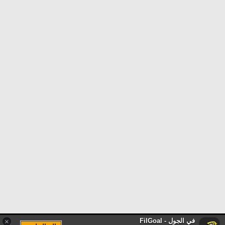
في الجول - FilGoal
×