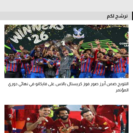
الوطن العربي
نرشح لكم
في المونديال
رياضة نسائية
آسيا
أمريكا
ركن الألعاب
التتويج ضمن أبرز صور فوز كريستال بالاس على فايكانو في نهائي دوري
أقسام خاصة
المؤتمر
Gamers
ميركاتو
تحقيق في الجول
تقرير في الجول