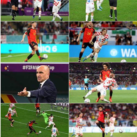
سعودي في الجول
الدوري الإنجليزي
الدوري الإسباني
دوري أبطال أوروبا
القسم الثاني
رياضات أخرى
أمم إفريقيا
كرة السلة الأمريكية
كرة سلة
كرة يد
كرة طائرة