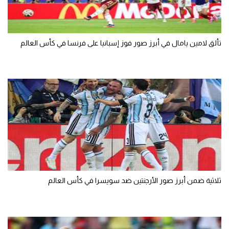
تألق لامين يامال في أبرز صور فوز إسبانيا على فرنسا في كأس العالم
ثلاثية ضمن أبرز صور الأرجنتين ضد سويسرا في كأس العالم