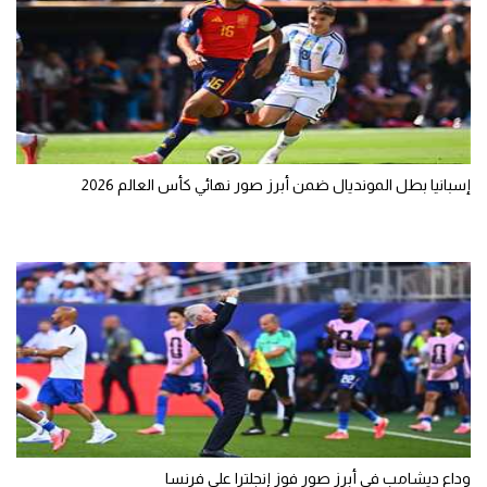
إسبانيا بطل المونديال ضمن أبرز صور نهائي كأس العالم 2026
وداع ديشامب في أبرز صور فوز إنجلترا على فرنسا