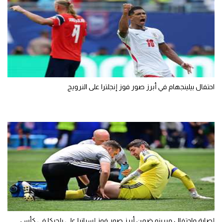
احتفال بيلينجهام في أبرز صور فوز إنجلترا على النرويج
إصابة واحتفال ميرينو ضمن أبرز صور فوز إسبانيا على بلجيكا في كأس