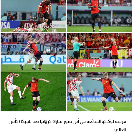
تحليل في الجول
حكايات في الجول
كويز في الجول
فيديو في الجول
فرصة لوكاكو الضائعة في أبرز صور مباراة كرواتيا ضد بلجيكا (كأس
العالم)