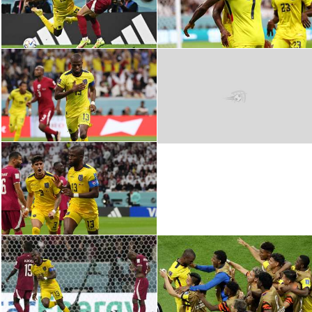
سعودي في الجول
الدوري الإنجليزي
الدوري الإسباني
دوري أبطال أوروبا
القسم الثاني
رياضات أخرى
أمم إفريقيا
كرة السلة الأمريكية
كرة سلة
كرة يد
كرة طائرة