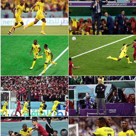
الدوري السعودي للمحترفين
دوري أبطال أوروبا
دوري أبطال إفريقيا
كل البطولات
أقسام
الكرة المصرية
الدوري المصري
الكرة الأوروبية
الكرة الإفريقية
منتخب مصر