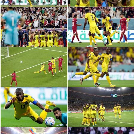
الوطن العربي
في المونديال
رياضة نسائية
آسيا
أمريكا
ركن الألعاب
أقسام خاصة
Gamers
ميركاتو
تحقيق في الجول
تقرير في الجول