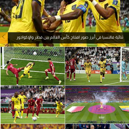
آراء حرة
ركن الألعاب
ثنائية فالنسيا في أبرز صور افتتاح كأس العالم بين قطر والإكوادور
بطولات
الدوري المصري
الدوري الإنجليزي الممتاز
الدوري الإسباني
الدوري الإيطالي
الدوري الألماني
الدوري التركي
الدوري الفرنسي