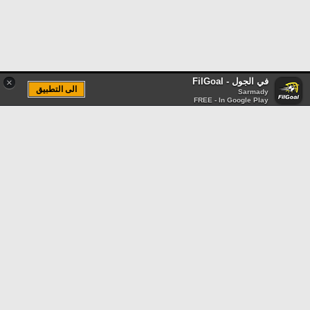
في الجول - FilGoal
×
الى التطبيق
Sarmady
FREE - In Google Play