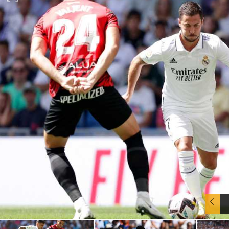
آسيا
دوري أبطال أوروبا
لسعودي للمحترفين
أمريكا
القسم الثاني
ل أوروبا
ركن الألعاب
رياضات أخرى
ل إفريقيا