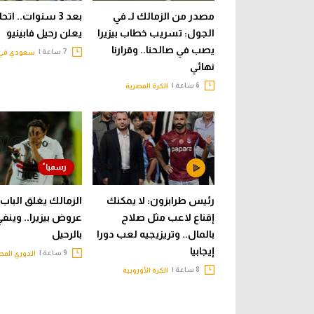
مصدر من الزمالك لـ في
بعد 3 سنوات.. ات
الجول: تسريب خطاب بيزيرا
يعلن رحيل فابينيو
يصب في صالحنا.. وقرارنا
7 ساعة |
سعودي في 
نهائي
6 ساعة |
الكرة المصرية
رئيس طرابزون: لا يمكنك
الزمالك يغلق الباب 
إقناع لاعب مثل صلاح
عروض بيزيرا.. وينف
بالمال.. وتريزيجيه لعب دورا
بالرحيل
إيجابيا
9 ساعة |
الدوري الم
8 ساعة |
الكرة الأوروبية