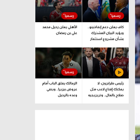
كاف يعلن دعم إنفانتينو..
الأهلي يعلن رحيل محمد
ويؤيد البيان المشترك
علي بن رمضان
بشأن مشروع استثمار
فيفا
رئيس طرابزون: لا
الزمالك يغلق الباب أمام
يمكنك إقناع لاعب مثل
عروض بيزيرا.. وينفي
صلاح بالمال.. وتريزيجيه
وعده بالرحيل
لعب دورا إيجابيا