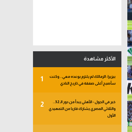
الأكثر مشاهدة
بيزيرا: الزمالك لم يلتزم بوعده معي.. وكنت
1
سأصبح أغلى صفقة في تاريخ النادي
خبر في الجول - الأهلي يبدأ من دور الـ 32..
2
والثلاثي المصري يشارك قاريا من التمهيدي
الأول