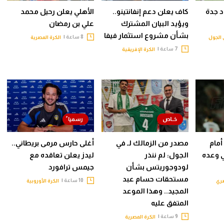
حاد جدة
كاف يعلن دعم إنفانتينو..
الأهلي يعلن رحيل محمد
ويؤيد البيان المشترك
علي بن رمضان
بشأن مشروع استثمار فيفا
8 ساعة |
الجول
الكرة المصرية
7 ساعة |
الكرة الإفريقية
أمام
مصدر من الزمالك لـ في
أغلى حارس مرمى بريطاني..
ي وعده
الجول: لم ننذر
ليدز يعلن تعاقده مع
لودوجوريتس بشأن
جيمس ترافورد
مستحقات حسام عبد
10 ساعة |
صري
الكرة الأوروبية
المجيد.. وهذا الموعد
المتفق عليه
9 ساعة |
الكرة المصرية