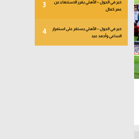
خبر في الجول – الأهلي يقرر الاستنغاء عن
3
عمر كمال
خبر في الجول – الأهلي يستقر على استمرار
4
الساعي وأحمد عيد