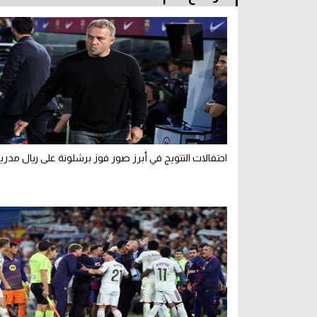
احتفالات التتويج في أبرز صور فوز برشلونة على ريال مدري