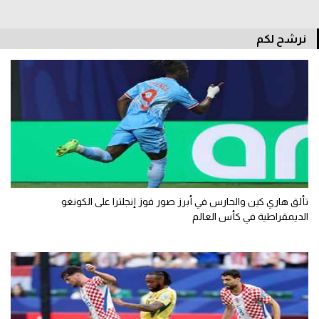
الوطن العربي
نرشح لكم
في المونديال
رياضة نسائية
آسيا
أمريكا
ركن الألعاب
تألق هاري كين والحارس في أبرز صور فوز إنجلترا على الكونغو
أقسام خاصة
الديمقراطية في كأس العالم
Gamers
ميركاتو
تحقيق في الجول
تقرير في الجول