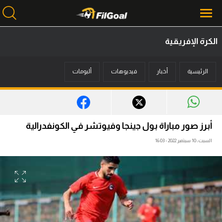
الكرة الإفريقية
محتوى إخباري
الرئيسية
أخبار
فيديوهات
ألبومات
الرئيسية
أخبار
مباريات
أبرز صور مباراة بول جينجا وفيوتشر في الكونفدرالية
ميركاتو
السبت، 10 سبتمبر 2022 - 16:03
فانتازي في الجول
مسابقة التوقعات
فيديوهات
عدسات