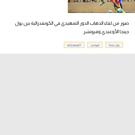
سعودي في الجول
الدوري الإنجليزي
صور من لقاء الذهاب الدور التمهيدي في الكونفدرالية بين بول
جينجا الأوغندي وفيوتشر.
الدوري الإسباني
دوري أبطال أوروبا
بول جينجا
فيوتشر
الكونفدرالية
القسم الثاني
رياضات أخرى
أمم إفريقيا
كرة السلة الأمريكية
كرة سلة
كرة يد
كرة طائرة