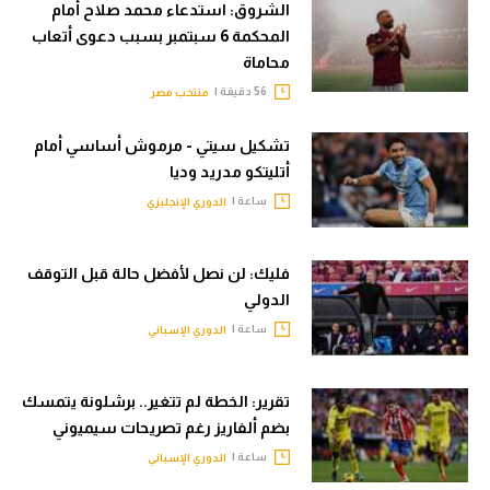
الشروق: استدعاء محمد صلاح أمام
المحكمة 6 سبتمبر بسبب دعوى أتعاب
محاماة
56 دقيقة |
منتخب مصر
تشكيل سيتي - مرموش أساسي أمام
أتليتكو مدريد وديا
ساعة |
الدوري الإنجليزي
فليك: لن نصل لأفضل حالة قبل التوقف
الدولي
ساعة |
الدوري الإسباني
تقرير: الخطة لم تتغير.. برشلونة يتمسك
بضم ألفاريز رغم تصريحات سيميوني
ساعة |
الدوري الإسباني