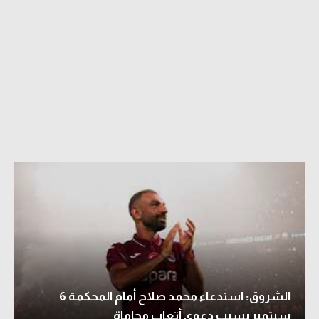
الشروق: استدعاء محمد صلاح أمام المحكمة 6
سبتمبر بسبب دعوى أتعاب محاماة