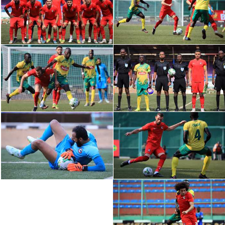
الدوري السعودي للمحترفين
دوري أبطال أوروبا
دوري أبطال إفريقيا
كل البطولات
أقسام
الكرة المصرية
الدوري المصري
الكرة الأوروبية
الكرة الإفريقية
منتخب مصر