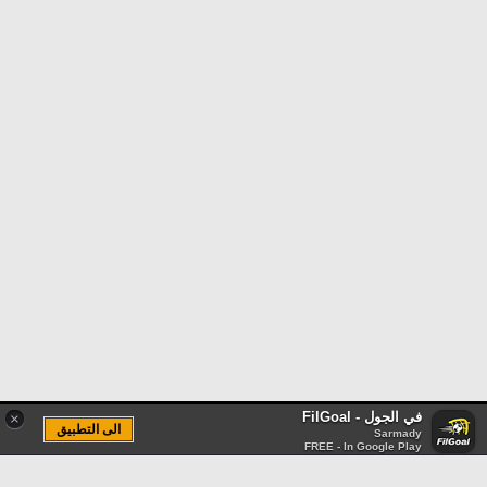
في الجول - FilGoal
×
الى التطبيق
Sarmady
FREE - In Google Play