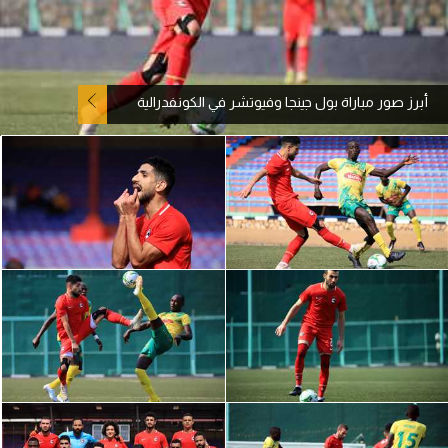
آراء حرة
ركن الألعاب
أبرز صور مباراة بول جينجا وفيوتشر في الكونفدرالية
بطولات
أمريكا 2026
الدوري المصري
الدوري الإنجليزي الممتاز
الدوري الإسباني
الدوري الإيطالي
الدوري الألماني
الدوري الفرنسي