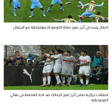
احتفال ويسا في أبرز صور مباراة الكونغو الديموقراطية مع البرتغال
احتفالات جزائرية ضمن أبرز صور الزمالك ضد اتحاد العاصمة في نهائي
الكونفدرالية