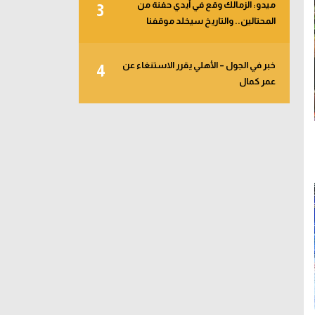
ميدو: الزمالك وقع في أيدي حفنة من
3
المحتالين.. والتاريخ سيخلد موقفنا
خبر في الجول – الأهلي يقرر الاستنغاء عن
4
عمر كمال