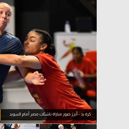
آراء حرة
الدوري ا
ركن الألعاب
دوري أبطا
دوري أبطا
كل البطولات
كرة يد - أبرز صور مباراة ناشئات مصر أمام السويد