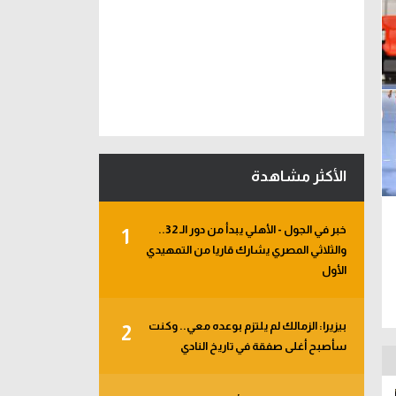
الأكثر مشاهدة
خبر في الجول - الأهلي يبدأ من دور الـ 32..
1
والثلاثي المصري يشارك قاريا من التمهيدي
الأول
بيزيرا: الزمالك لم يلتزم بوعده معي.. وكنت
2
سأصبح أغلى صفقة في تاريخ النادي