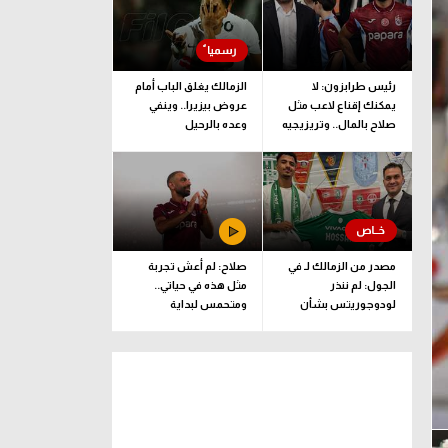
رئيس طرابزون: لا
الزمالك يغلق الباب أمام
يمكنك إقناع لاعب مثل
عروض بيزيرا.. وينفي
صلاح بالمال.. وتريزيجيه
وعده بالرحيل
لعب دورا إيجابيا في
الصفقة
مصدر من الزمالك لـ في
صلاح: لم أعش تجربة
الجول: لم ننذر
مثل هذه في حياتي..
لودوجوريتس بشأن
ومتحمس لبداية
مستحقات حسام عبد
المغامرة مع طرابزون
المجيد.. وهذا الموعد
المتفق عليه