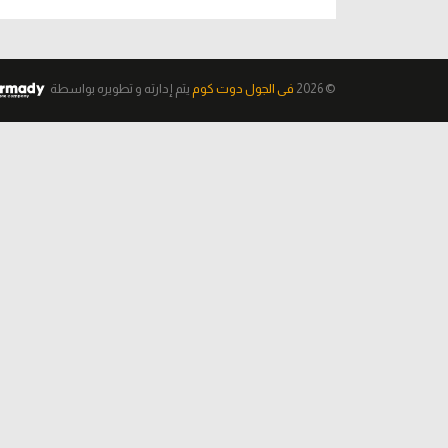
© 2026
فى الجول دوت كوم
يتم إدارته و تطويره
بواسطة