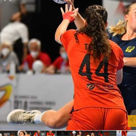
آسيا
دوري أبطال أوروبا
لسعودي للمحترفين
أمريكا
القسم الثاني
ل أوروبا
ركن الألعاب
رياضات أخرى
ل إفريقيا