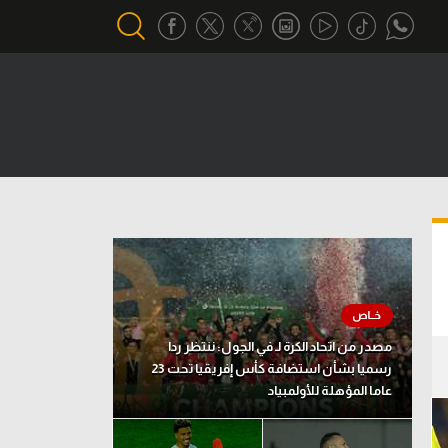
أقسام خاصة
Gamers
يكية
ميركاتو
تحقيق في الجول
تقرير في الجول
تحليل في الجول
مصدر من اتحاد الكرة لـ في الجول: ننتظر ردا
حكايات في الجول
رسميا بشأن استضافة كأس إفريقيا تحت 23
عاما المؤهلة للأولمبياد
كويز في الجول
فيديو في الجول