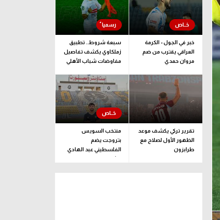
خبر في الجول - الكرمة
سبعة شروط.. تطبيق
العراقي يقترب من ضم
زملكاوي يكشف تفاصيل
مروان حمدي
مفاوضات شباب الأهلي
لضم بيزيرا قبل غلق
الملف
تقرير تركي يكشف موعد
منتخب السويس
الظهور الأول لصلاح مع
بتروجت يضم
طرابزون
الفلسطيني عبد الهادي
راشد