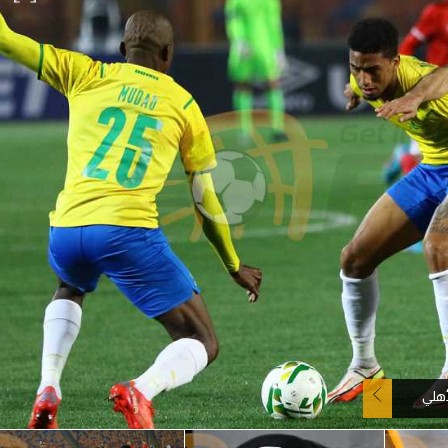
آسيا
دوري أبطال أوروبا
لسعودي للمحترفين
أمريكا
القسم الثاني
ل أوروبا
ركن الألعاب
رياضات أخرى
ل إفريقيا
هلي