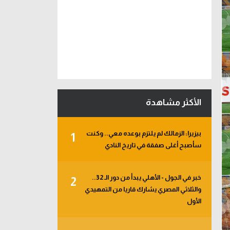
الأكثر مشاهدة
بيزيرا: الزمالك لم يلتزم بوعده معي.. وكنت
1
سأصبح أغلى صفقة في تاريخ النادي
خبر في الجول - الأهلي يبدأ من دور الـ 32..
2
والثلاثي المصري يشارك قاريا من التمهيدي
الأول