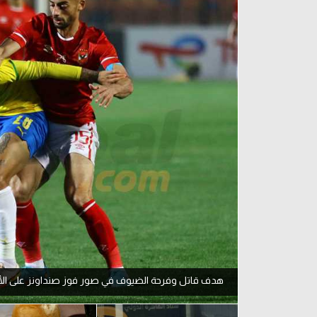
آراء حرة
الدوري ا
ركن الألعاب
دوري أبطا
دوري أبطا
كل البطولات
هدف قاتل وفرحة الضيوف في صور فوز صنداونز على الأ