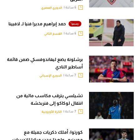
6 ساعة |
الدوري المصري
حمد إبراهيم مديرا فنيا لـ لافيينا
6 ساعة |
القسم الثاني
برشلونة يضع ليفاندوفسكي ضمن قائمة
أساطير النادي
7 ساعة |
الدوري الإسباني
تشيلسي يترقب مكاسب مالية من
انتقال لوكاكو إلى فنربخشة
7 ساعة |
الكرة الأوروبية
كورتوا: أملك ذكريات جميلة مع
مورينيو.. ولهذا عدت مبكرا للتدريبات