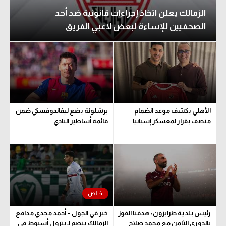
الزمالك يعلن اتخاذ إجراءات قانونية ضد أحد
الصحفيين للإساءة لبعض لاعبي الفريق
الأهلي يكشف موعد انضمام
برشلونة يضع ليفاندوفسكي ضمن
منصف بقرار لمعسكر إسبانيا
قائمة أساطير النادي
رئيس بلدية طرابزون: هدفنا الفوز
خبر في الجول – أحمد مجدي مدافع
بالدوري الثامن مع محمد صلاح
الزمالك ينضم لـ بترول أسيوط في