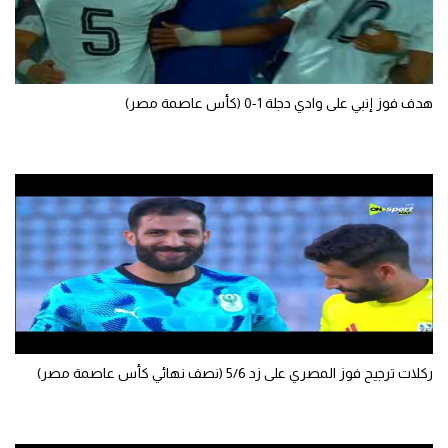
تحليل في الجول
حكايات في الجول
هدف فوز إنبي على وادي دجلة 1-0 (كأس عاصمة مصر)
كويز في الجول
فيديو في الجول
ركلات ترجيح فوز المصري على زد 5/6 (نصف نهائي كأس عاصمة مصر)