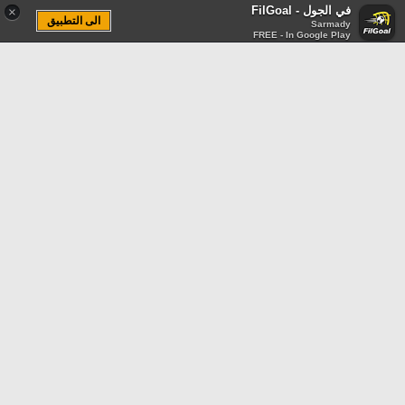
في الجول - FilGoal
×
الى التطبيق
Sarmady
FREE - In Google Play