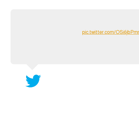
آسيا
دوري أبطال أوروبا
لسعودي للمحترفين
أمريكا
القسم الثاني
ل أوروبا
ركن الألعاب
pic.twitter.com/OSi6jbP
رياضات أخرى
ل إفريقيا