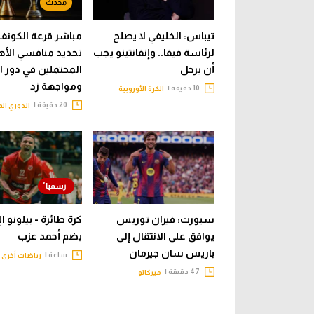
تيباس: الخليفي لا يصلح
مباشر قرعة الكونفدر
لرئاسة فيفا.. وإنفانتينو يجب
تحديد منافسي الأه
أن يرحل
ومواجهة زد
10 دقيقة |
الكرة الأوروبية
20 دقيقة |
الدوري ال
سبورت: فيران توريس
كرة طائرة - بيلونو ا
يوافق على الانتقال إلى
يضم أحمد عزب
باريس سان جيرمان
ساعة |
رياضات أخرى
47 دقيقة |
ميركاتو