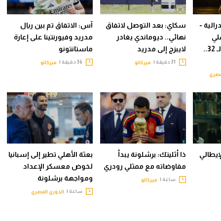
الية -
سكاي: بعد التوصل لاتفاق
آس: الاتفاق تم بين ريال
لي
نهائي.. ديوماندي يغادر
مدريد وفيورنتينا على إعارة
المحتملين في دور الـ 32..
لايبزج إلى مدريد
ماستانتونو
31 دقيقة |
36 دقيقة |
ميركاتو
ميركاتو
مصري
لإيطالي
ذا أثليتك: برشلونة يبدأ
بعثة الأهلي تطير إلى إسبانيا
مفاوضاته مع ممثلي رودري
لخوض معسكر الإعداد
ومواجهة برشلونة
ساعة |
ميركاتو
ساعة |
الدوري المصري