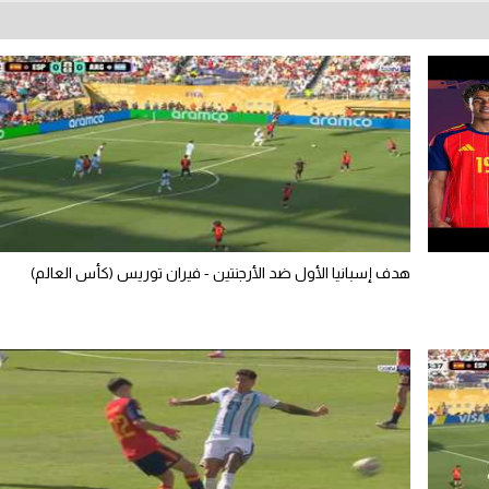
هدف إسبانيا الأول ضد الأرجنتين - فيران توريس (كأس العالم)