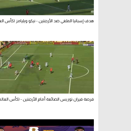
هدف إسبانيا الملغي ضد الأرجنتين - نيكو ويليامز (كأس الع
فرصة فيران توريس الضائعة أمام الأرجنتين - (كأس العالم