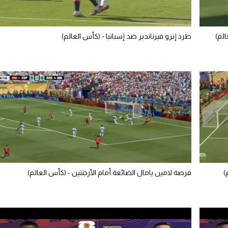
الم)
طرد إنزو فيرنانديز ضد إسبانيا - (كأس العالم)
)
فرصة لامين يامال الضائعة أمام الأرجنتين - (كأس العالم)