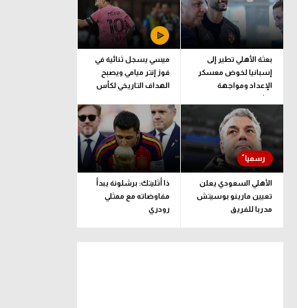
بعثة الأهلي تطير إلى
ميسي يسجل ثنائية في
إسبانيا لخوض معسكر
فوز إنتر ميامي ويصبح
الإعداد ومواجهة
الهداف التاريخي لكأس
برشلونة
الدوريات
الأهلي السعودي يعلن
ذا أثليتك: برشلونة يبدأ
تعيين مارينو بوسيتش
مفاوضاته مع ممثلي
مدربا للفريق
رودري