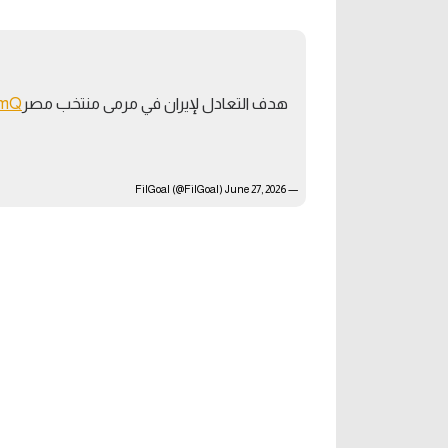
آراء حرة
الدوري ا
ركن الألعاب
دوري أبطا
هدف التعادل لإيران في مرمى منتخب مصر
mmQ
دوري أبطا
كل البطولات
June 27, 2026
— FilGoal (@FilGoal)