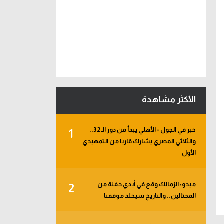
الأكثر مشاهدة
خبر في الجول - الأهلي يبدأ من دور الـ 32..
1
والثلاثي المصري يشارك قاريا من التمهيدي
الأول
ميدو: الزمالك وقع في أيدي حفنة من
2
المحتالين.. والتاريخ سيخلد موقفنا