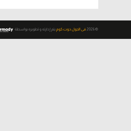
© 2026
فى الجول دوت كوم
يتم إدارته و تطويره
بواسطة