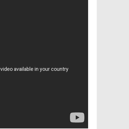
آراء حرة
الدوري ا
ركن الألعاب
دوري أبطا
دوري أبطا
كل البطولات