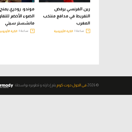
رين الفرنسي يرفض
موندو: رودري يمنح 
التفريط في مدافع منتخب
الضوء الأخضر للتف
المغرب
مانشستر سيتي
ساعة |
ساعة |
الكرة الأوروبية
الكرة الأوروبي
© 2026
فى الجول دوت كوم
يتم إدارته و تطويره
بواسطة