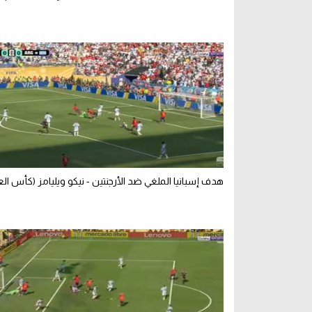
هدف إسبانيا الملغي ضد الأرجنتين - نيكو ويليامز (كأس الع