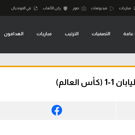
مباريات
فيديوهات
صور
ركن الألعاب
في المونديال
 عامة
التصفيات
الترتيب
مباريات
الهدافون
أقسام
أمم إفريقيا
الكرة المصرية
كرة السلة الأمر
الدوري المصري
لمصري
كرة سلة
الكرة الأوروبية
نجليزي الممتاز
كرة يد
 العالم)
الكرة الإفريقية
إسباني
كرة طائرة
منتخب مصر
إيطالي
الوطن العربي
سعودي في الجول
في المونديال
لماني
الدوري الإنجليزي
رياضة نسائية
لفرنسي
الدوري الإسباني