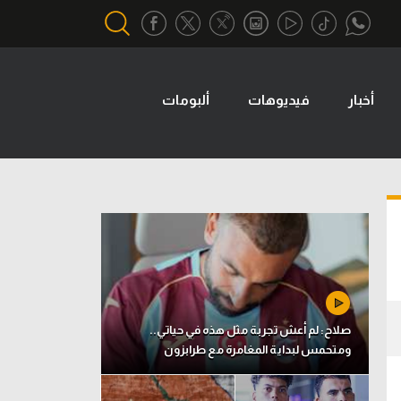
أخبار
فيديوهات
ألبومات
أقسام خاصة
Gamers
يكية
ميركاتو
تحقيق في الجول
تقرير في الجول
تحليل في الجول
حكايات في الجول
صلاح: لم أعش تجربة مثل هذه في حياتي..
ومتحمس لبداية المغامرة مع طرابزون
كويز في الجول
فيديو في الجول