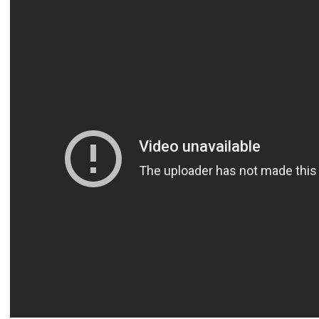
آسيا
دوري أبطال أوروبا
لسعودي للمحترفين
أمريكا
القسم الثاني
ل أوروبا
ركن الألعاب
رياضات أخرى
ل إفريقيا