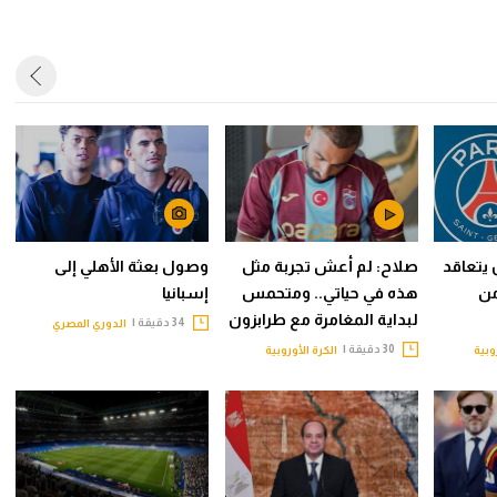
يتعاقد
صلاح: لم أعش تجربة مثل
وصول بعثة الأهلي إلى
من
هذه في حياتي.. ومتحمس
إسبانيا
لبداية المغامرة مع طرابزون
34 دقيقة |
الدوري المصري
30 دقيقة |
وبية
الكرة الأوروبية