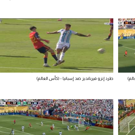
الم)
طرد إنزو فيرنانديز ضد إسبانيا - (كأس العالم)