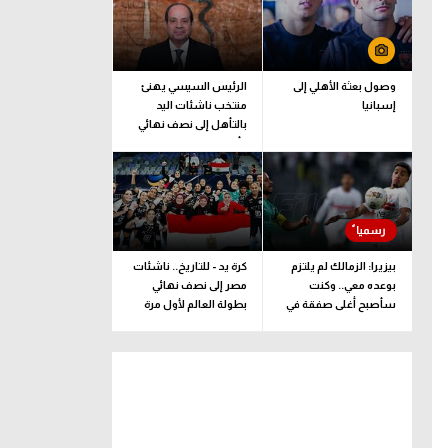
وصول بعثة الأهلي إلى
الرئيس السيسي يهنئ
إسبانيا
منتخب ناشئات اليد
بالتأهل إلى نصف نهائي
كأس العالم
بيزيرا: الزمالك لم يلتزم
كرة يد - للتاريخ.. ناشئات
بوعده معي.. وكنت
مصر إلى نصف نهائي
سأصبح أغلى صفقة في
بطولة العالم لأول مرة
تاريخ النادي