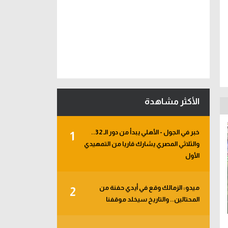
الأكثر مشاهدة
خبر في الجول - الأهلي يبدأ من دور الـ 32..
1
والثلاثي المصري يشارك قاريا من التمهيدي
الأول
ميدو: الزمالك وقع في أيدي حفنة من
2
المحتالين.. والتاريخ سيخلد موقفنا