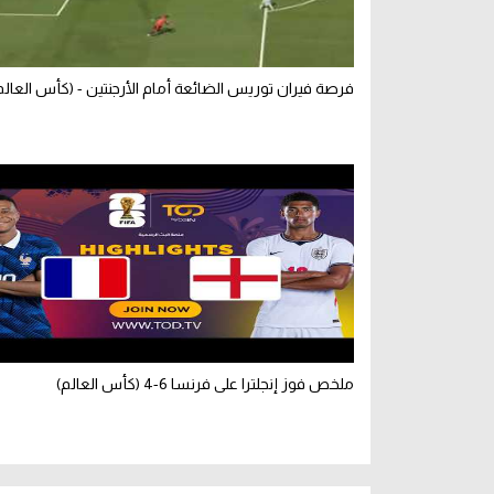
فرصة فيران توريس الضائعة أمام الأرجنتين - (كأس العالم
ملخص فوز إنجلترا على فرنسا 6-4 (كأس العالم)