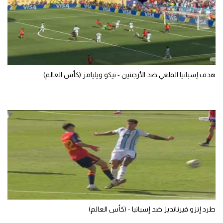
الوطن العربي
في المونديال
رياضة نسائية
آسيا
هدف إسبانيا الملغي ضد الأرجنتين - نيكو ويليامز (كأس العالم)
أمريكا
ركن الألعاب
أقسام خاصة
Gamers
ميركاتو
تحقيق في الجول
طرد إنزو فيرنانديز ضد إسبانيا - (كأس العالم)
تقرير في الجول