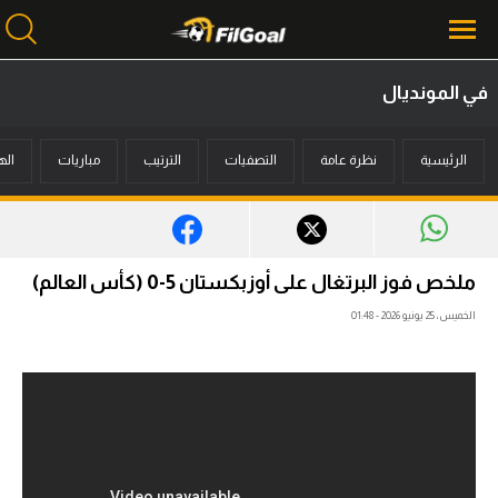
في المونديال
محتوى إخباري
الرئيسية
نظرة عامة
التصفيات
الترتيب
مباريات
اله
الرئيسية
أخبار
مباريات
ملخص فوز البرتغال على أوزبكستان 5-0 (كأس العالم)
ميركاتو
الخميس، 25 يونيو 2026 - 01:48
فانتازي في الجول
مسابقة التوقعات
فيديوهات
عدسات