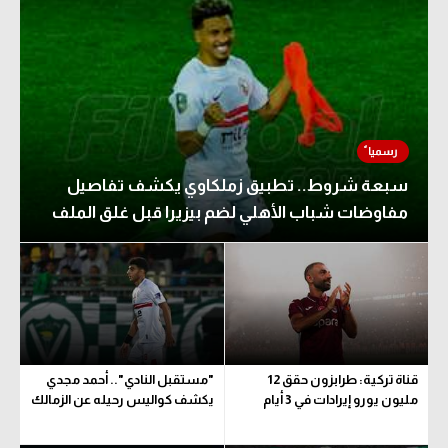
سبعة شروط.. تطبيق زملكاوي يكشف تفاصيل
مفاوضات شباب الأهلي لضم بيزيرا قبل غلق الملف
قناة تركية: طرابزون حقق 12
"مستقبل النادي".. أحمد مجدي
مليون يورو إيرادات في 3 أيام
يكشف كواليس رحيله عن الزمالك