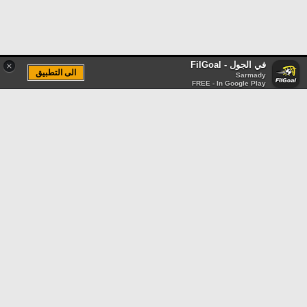
في الجول - FilGoal
×
الى التطبيق
Sarmady
FREE - In Google Play