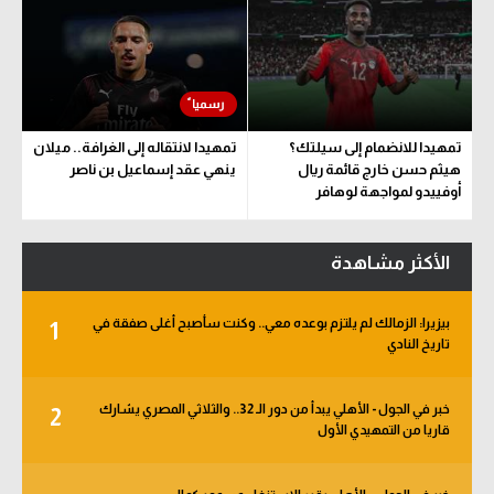
تمهيدا للانضمام إلى سيلتك؟
تمهيدا لانتقاله إلى الغرافة.. ميلان
هيثم حسن خارج قائمة ريال
ينهي عقد إسماعيل بن ناصر
أوفييدو لمواجهة لوهافر
الأكثر مشاهدة
بيزيرا: الزمالك لم يلتزم بوعده معي.. وكنت سأصبح أغلى صفقة في
1
تاريخ النادي
خبر في الجول - الأهلي يبدأ من دور الـ 32.. والثلاثي المصري يشارك
2
قاريا من التمهيدي الأول