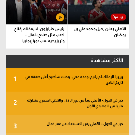
الأهلي يعلن رحيل محمد علي بن
رئيس طرابزون: لا يمكنك إقناع
رمضان
لاعب مثل صلاح بالمال..
وتريزيجيه لعب دورا إيجابيا
الأكثر مشاهدة
بيزيرا: الزمالك لم يلتزم بوعده معي.. وكنت سأصبح أغلى صفقة في
1
تاريخ النادي
خبر في الجول - الأهلي يبدأ من دور الـ 32.. والثلاثي المصري يشارك
2
قاريا من التمهيدي الأول
خبر في الجول – الأهلي يقرر الاستنغاء عن عمر كمال
3