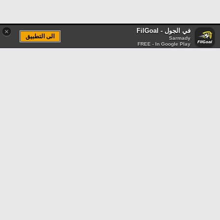
في الجول - FilGoal
×
الى التطبيق
Sarmady
FREE - In Google Play