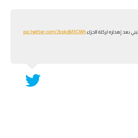
آسيا
دوري أبطال أوروبا
لسعودي للمحترفين
أمريكا
القسم الثاني
ل أوروبا
ركن الألعاب
ي بعد إهداره لركلة الجزاء
pic.twitter.com/2kskdM3CWh
رياضات أخرى
ل إفريقيا