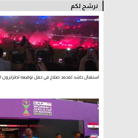
نرشح لكم
استقبال حاشد لمحمد صلاح في حفل توقيعه لطرابزون ال