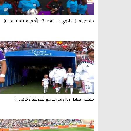
ملخص فوز مالاوي على مصر 3-1 (أمم إفريقيا سيدات)
ملخص تعادل ريال مدريد مع فيورنتينا 2-2 (ودي)