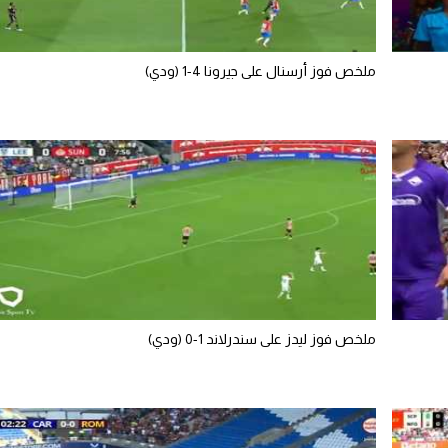
ملخص فوز أرسنال على جيرونا 4-1 (ودي)
ملخص فوز ليدز على سندرلاند 1-0 (ودي)