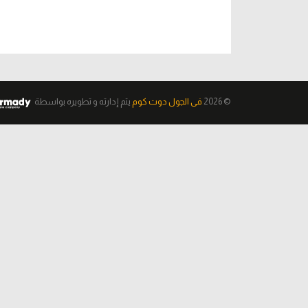
© 2026
فى الجول دوت كوم
يتم إدارته و تطويره
بواسطة