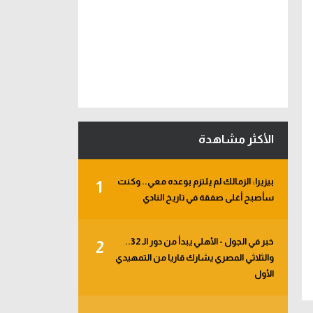
الأكثر مشاهدة
بيزيرا: الزمالك لم يلتزم بوعده معي.. وكنت
1
سأصبح أغلى صفقة في تاريخ النادي
خبر في الجول - الأهلي يبدأ من دور الـ 32..
2
والثلاثي المصري يشارك قاريا من التمهيدي
الأول