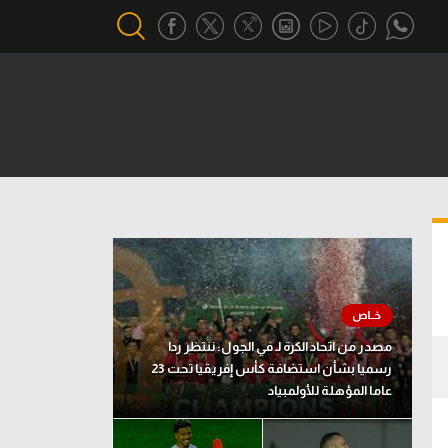
أقسام خاصة
Gamers
يكية
ميركاتو
تحقيق في الجول
تقرير في الجول
تحليل في الجول
مصدر من اتحاد الكرة لـ في الجول: ننتظر ردا
حكايات في الجول
رسميا بشأن استضافة كأس إفريقيا تحت 23
عاما المؤهلة للأولمبياد
كويز في الجول
فيديو في الجول