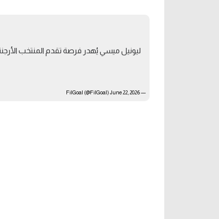
آراء حرة
الدوري ا
ركن الألعاب
دوري أبطا
ليونيل ميسي يُهدر فرصة تقدم المنتخب الأرجنتين
دوري أبطا
كل البطولات
June 22, 2026
— FilGoal (@FilGoal)