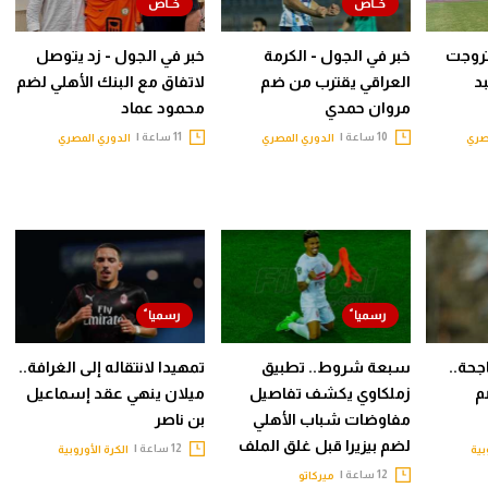
روجت
خبر في الجول - الكرمة
خبر في الجول - زد يتوصل
د
العراقي يقترب من ضم
لاتفاق مع البنك الأهلي لضم
مروان حمدي
محمود عماد
10 ساعة |
11 ساعة |
صري
الدوري المصري
الدوري المصري
جحة..
سبعة شروط.. تطبيق
تمهيدا لانتقاله إلى الغرافة..
م
زملكاوي يكشف تفاصيل
ميلان ينهي عقد إسماعيل
مفاوضات شباب الأهلي
بن ناصر
لضم بيزيرا قبل غلق الملف
12 ساعة |
بية
الكرة الأوروبية
12 ساعة |
ميركاتو