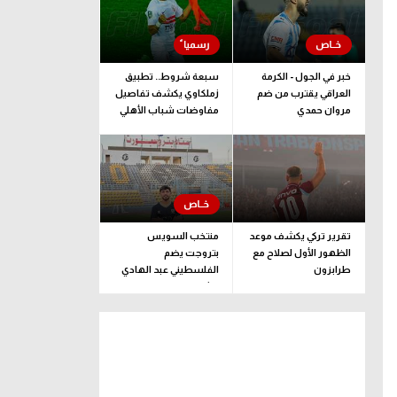
خبر في الجول - الكرمة
سبعة شروط.. تطبيق
العراقي يقترب من ضم
زملكاوي يكشف تفاصيل
مروان حمدي
مفاوضات شباب الأهلي
لضم بيزيرا قبل غلق
الملف
تقرير تركي يكشف موعد
منتخب السويس
الظهور الأول لصلاح مع
بتروجت يضم
طرابزون
الفلسطيني عبد الهادي
راشد