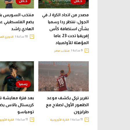
مصدر من اتحاد الكرة لـ في
منتخب السويس بت
الجول: ننتظر ردا رسميا
يضم الفلسطيني عب
بشأن استضافة كأس
الهادي راشد
إفريقيا تحت 23 عاما
10 ساعة |
الدوري الم
المؤهلة للأولمبياد
9 ساعة |
منتخب مصر
تقرير تركي يكشف موعد
بعد فترة معايشة نا
الظهور الأول لصلاح مع
كريستال بالاس يض
طرابزون
تومياسو
11 ساعة |
11 ساعة |
الكرة الأوروبية
الكرة الأورو