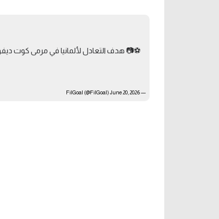
آراء حرة
لمحترفين
ركن الألعاب
ال أوروبا
 هدف التعادل لألمانيا في مرمى كوت ديفوار
ل إفريقيا
كل البطولات
June 20, 2026
— FilGoal (@FilGoal)