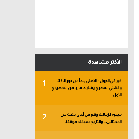
الأكثر مشاهدة
خبر في الجول - الأهلي يبدأ من دور الـ 32..
1
والثلاثي المصري يشارك قاريا من التمهيدي
الأول
ميدو: الزمالك وقع في أيدي حفنة من
2
المحتالين.. والتاريخ سيخلد موقفنا