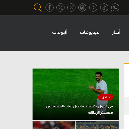
أخبار
فيديوهات
ألبومات
أقسام خاصة
Gamers
يكية
ميركاتو
تحقيق في الجول
تقرير في الجول
تحليل في الجول
حكايات في الجول
في الجول يكشف تفاصيل غياب السعيد عن
معسكر الزمالك
كويز في الجول
فيديو في الجول