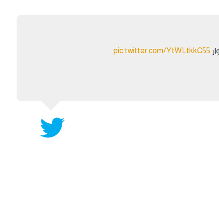
آسيا
دوري أبطال أوروبا
الدوري السعودي ل
أمريكا
القسم الثاني
دوري أبط
ركن الألعاب
pic.twitter.com/YtWLtkkC55
⚽
رياضات أخرى
دوري أبطا