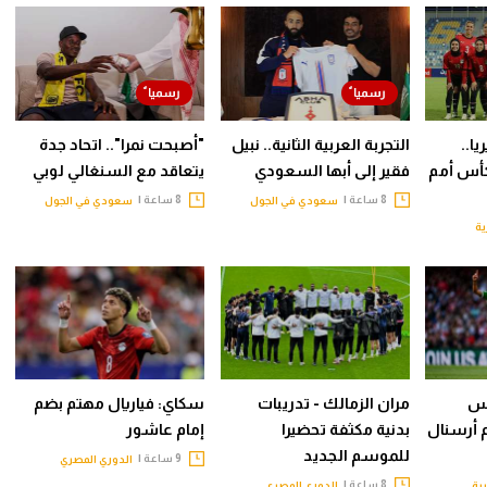
ا..
التجربة العربية الثانية.. نبيل
"أصبحت نمرا".. اتحاد جدة
أس أمم
فقير إلى أبها السعودي
يتعاقد مع السنغالي لوبي
8 ساعة |
8 ساعة |
سعودي في الجول
سعودي في الجول
ية
يس
مران الزمالك - تدريبات
سكاي: فياريال مهتم بضم
م أرسنال
بدنية مكثفة تحضيرا
إمام عاشور
للموسم الجديد
9 ساعة |
الدوري المصري
8 ساعة |
بية
الدوري المصري