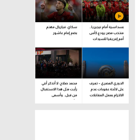
بسداسية أمام نيجيريا..
سكاي: فياريال مهتم
منتخب مصر يودع كأس
بضم إمام عاشور
أمم إفريقيا للسيدات
الدوري المصري – تعرف
محمد صلاح: لا أتذكر أنني
على لائحة عقوبات عدم
رأيت مثل هذا الاستقبال
الالتزام بعمل المقابلات
من قبل.. وأسعى
التلفزيونية
للألقاب مع الفريق