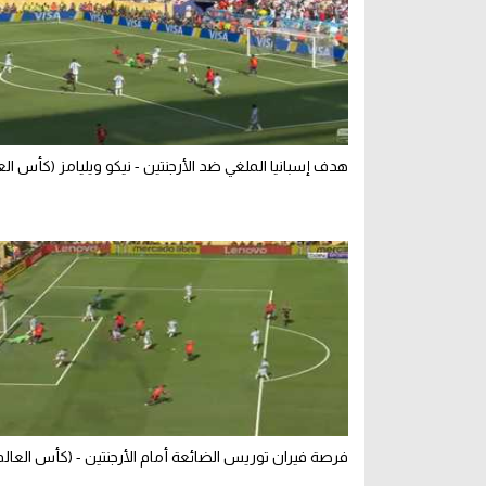
هدف إسبانيا الملغي ضد الأرجنتين - نيكو ويليامز (كأس الع
فرصة فيران توريس الضائعة أمام الأرجنتين - (كأس العالم