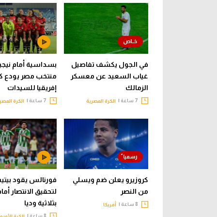
في الجول يكشف تفاصيل
بسداسية أمام نيجيري
غياب السعيد عن معسكر
منتخب مصر يودع ك
الزمالك
إفريقيا للسيدات
7 ساعة |
7 ساعة |
الكرة المصرية
الكرة المصر
كروزيرو يعلن ضم ويسلي
فورنالس يقود بيت
من النصر
لتحقيق الانتصار أما
بثلاثية وديا
8 ساعة |
أمريكا
8 ساعة |
الكرة الأورو