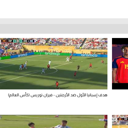
هدف إسبانيا الأول ضد الأرجنتين - فيران توريس (كأس العالم)