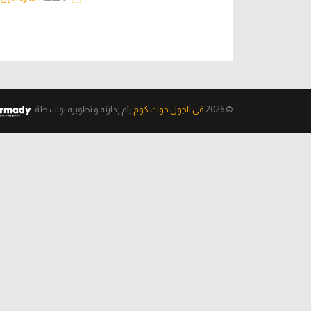
© 2026
فى الجول دوت كوم
يتم إدارته و تطويره
بواسطة