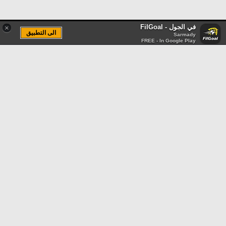
في الجول - FilGoal
×
الى التطبيق
Sarmady
FREE - In Google Play