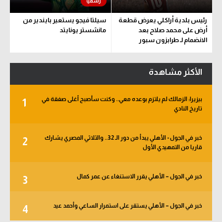
رئيس بلدية أراكلي يعرض قطعة
سيلتا فيجو يستعير بايندير من
أرض على محمد صلاح بعد
مانشستر يونايتد
الانضمام لـ طرابزون سبور
الأكثر مشاهدة
بيزيرا: الزمالك لم يلتزم بوعده معي.. وكنت سأصبح أغلى صفقة في
1
تاريخ النادي
خبر في الجول - الأهلي يبدأ من دور الـ 32.. والثلاثي المصري يشارك
2
قاريا من التمهيدي الأول
خبر في الجول – الأهلي يقرر الاستنغاء عن عمر كمال
3
خبر في الجول – الأهلي يستقر على استمرار الساعي وأحمد عيد
4