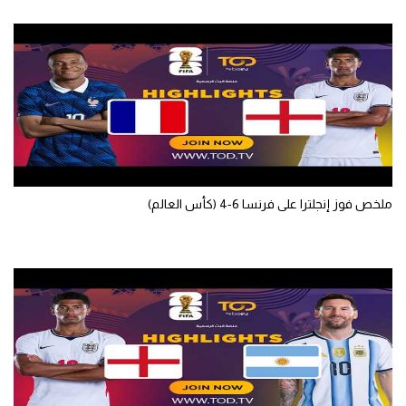
ملخص فوز إنجلترا على فرنسا 6-4 (كأس العالم)