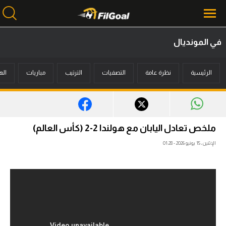
في المونديال
محتوى إخباري
الرئيسية
نظرة عامة
التصفيات
الترتيب
مباريات
اله
الرئيسية
أخبار
مباريات
ملخص تعادل اليابان مع هولندا 2-2 (كأس العالم)
ميركاتو
الإثنين، 15 يونيو 2026 - 01:28
فانتازي في الجول
مسابقة التوقعات
فيديوهات
عدسات