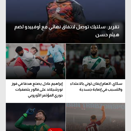
تقرير: سلتيك توصل لاتفاق نهائي مع أوفييدو لضم
هيثم حسن
سكاي: اتهام إيفان توني بالاعتداء
إبراهيم عادل يصنع هدفا في فوز
والتسبب في إصابة جسدية
نورشيلاند على فالور بتصفيات
دوري المؤتمر الأوروبي