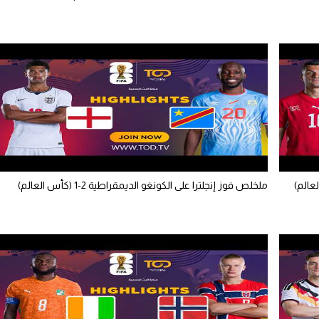
عالم)
ملخلص فوز إنجلترا على الكونغو الديمقراطية 2-1 (كأس العالم)