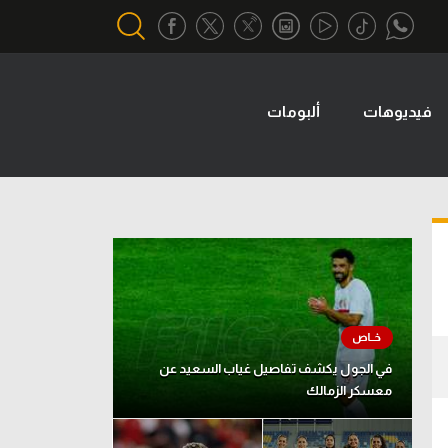
فيديوهات
ألبومات
أقسام خاصة
Gamers
يكية
ميركاتو
تحقيق في الجول
تقرير في الجول
تحليل في الجول
حكايات في الجول
في الجول يكشف تفاصيل غياب السعيد عن
معسكر الزمالك
كويز في الجول
فيديو في الجول