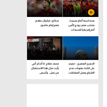
بسداسية أمام نيجيريا..
سكاي: فياريال مهتم
منتخب مصر يودع كأس
بضم إمام عاشور
أمم إفريقيا للسيدات
الدوري المصري – تعرف
محمد صلاح: لا أتذكر أنني
على لائحة عقوبات عدم
رأيت مثل هذا الاستقبال
الالتزام بعمل المقابلات
من قبل.. وأسعى
التلفزيونية
للألقاب مع الفريق