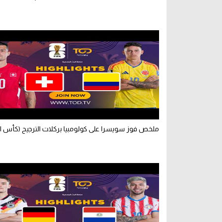
ملخص فوز سويسرا على كولومبيا بركلات الترجيح (كأس ال