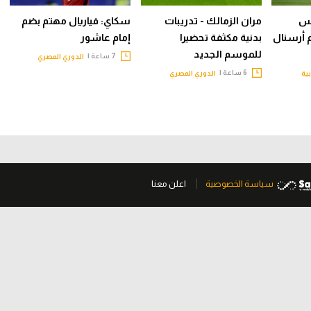
يس
مران الزمالك - تدريبات
سكاي: فياريال مهتم بضم
م أرسنال
بدنية مكثفة تحضيرا
إمام عاشور
للموسم الجديد
7 ساعة |
الدوري المصري
6 ساعة |
بية
الدوري المصري
سياسة الخصوصية
اعلن معنا