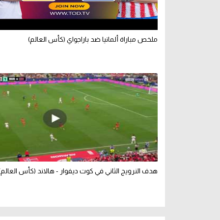
ملخص مباراة ألمانيا ضد باراجواي (كأس العالم)
هدف النرويج الثاني في كوت ديفوار - هالاند (كأس العالم)