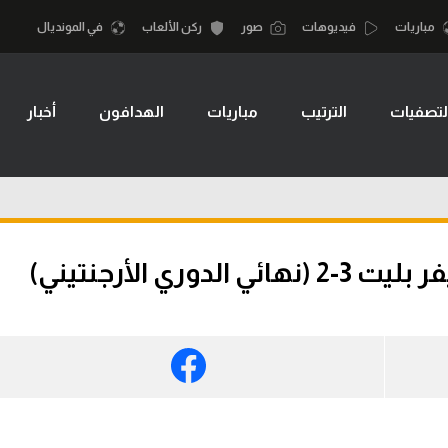
مباريات
فيديوهات
صور
ركن الألعاب
في المونديال
لتصفيات
الترتيب
مباريات
الهدافون
أخبار
أقسام
أمم إفريقيا
الكرة المصرية
كرة السلة الأمر
الدوري المصري
لمصري
كرة سلة
الكرة الأوروبية
نجليزي الممتاز
كرة يد
ري الأرجنتيني)
الكرة الإفريقية
إسباني
كرة طائرة
منتخب مصر
إيطالي
الوطن العربي
سعودي في الجول
في المونديال
لماني
الدوري الإنجليزي
رياضة نسائية
لفرنسي
الدوري الإسباني