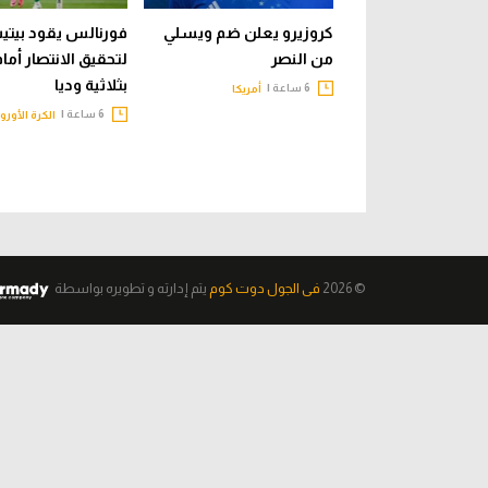
كروزيرو يعلن ضم ويسلي
فورنالس يقود بيت
من النصر
لتحقيق الانتصار أما
بثلاثية وديا
6 ساعة |
أمريكا
6 ساعة |
الكرة الأورو
© 2026
فى الجول دوت كوم
يتم إدارته و تطويره
بواسطة