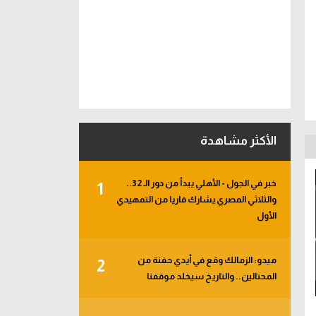
الأكثر مشاهدة
خبر في الجول - الأهلي يبدأ من دور الـ 32..
1
والثلاثي المصري يشارك قاريا من التمهيدي
الأول
ميدو: الزمالك وقع في أيدي حفنة من
2
المحتالين.. والتاريخ سيخلد موقفنا