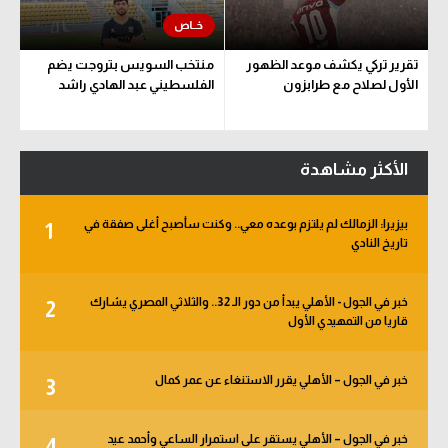
تقرير تركي يكشف موعد الظهور
منتخب السويس بتروجت يضم
الأول لصلاح مع طرابزون
الفلسطيني عبد الهادي راشد
الأكثر مشاهدة
بيزيرا: الزمالك لم يلتزم بوعده معي.. وكنت سأصبح أغلى صفقة في
1
تاريخ النادي
خبر في الجول - الأهلي يبدأ من دور الـ 32.. والثلاثي المصري يشارك
2
قاريا من التمهيدي الأول
خبر في الجول – الأهلي يقرر الاستنغاء عن عمر كمال
3
خبر في الجول – الأهلي يستقر على استمرار الساعي وأحمد عيد
4