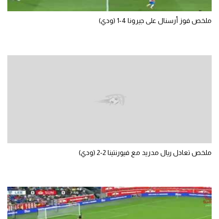
الوطن العربي
ملخص فوز أرسنال على جيرونا 4-1 (ودي)
في المونديال
رياضة نسائية
آسيا
أمريكا
ركن الألعاب
أقسام خاصة
ملخص تعادل ريال مدريد مع فيورنتينا 2-2 (ودي)
Gamers
ميركاتو
تحقيق في الجول
تقرير في الجول