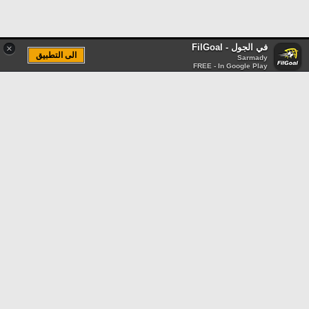
في الجول - FilGoal
×
الى التطبيق
Sarmady
FREE - In Google Play