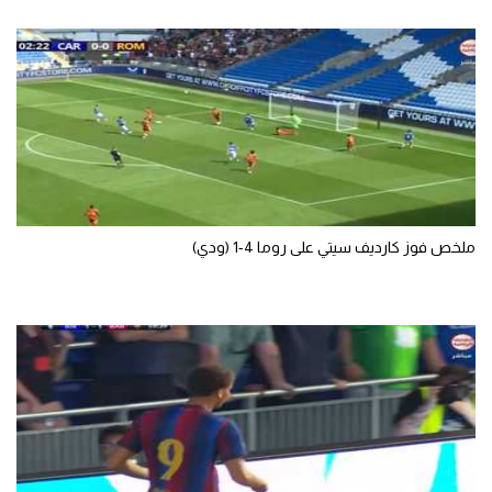
ملخص فوز كارديف سيتي على روما 4-1 (ودي)