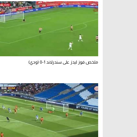
ملخص فوز ليدز على سندرلاند 1-0 (ودي)