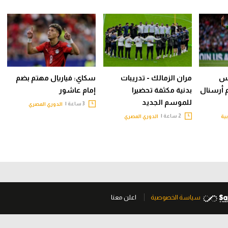
يس
مران الزمالك - تدريبات
سكاي: فياريال مهتم بضم
م أرسنال
بدنية مكثفة تحضيرا
إمام عاشور
للموسم الجديد
3 ساعة |
الدوري المصري
2 ساعة |
بية
الدوري المصري
سياسة الخصوصية
اعلن معنا