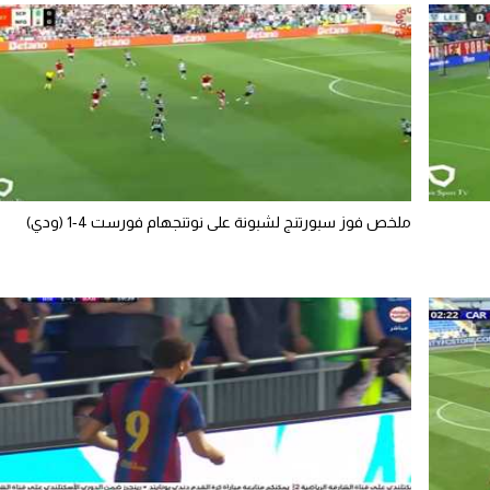
ملخص فوز سبورتنج لشبونة على نوتنجهام فورست 4-1 (ودي)