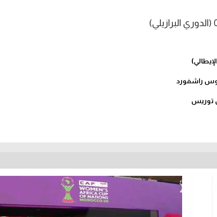
ركوس راشفورد
ان توريس