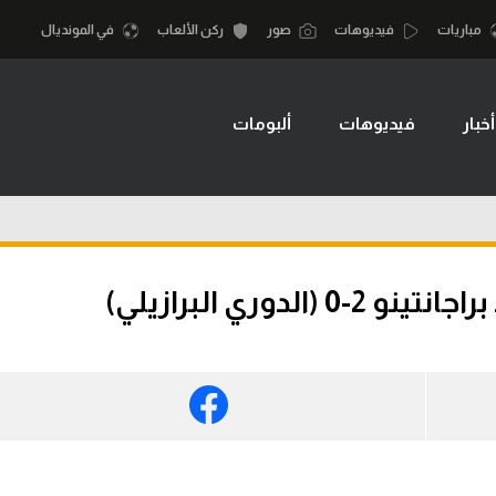
مباريات
فيديوهات
صور
ركن الألعاب
في المونديال
أخبار
فيديوهات
ألبومات
أقسام
أمم إفريقيا
الكرة المصرية
كرة السلة الأمر
الدوري المصري
لمصري
كرة سلة
الكرة الأوروبية
نجليزي الممتاز
كرة يد
دوري البرازيلي)
الكرة الإفريقية
إسباني
كرة طائرة
منتخب مصر
إيطالي
الوطن العربي
سعودي في الجول
في المونديال
لماني
الدوري الإنجليزي
رياضة نسائية
لفرنسي
الدوري الإسباني