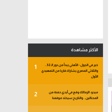
الأكثر مشاهدة
خبر في الجول - الأهلي يبدأ من دور الـ 32..
1
والثلاثي المصري يشارك قاريا من التمهيدي
الأول
ميدو: الزمالك وقع في أيدي حفنة من
2
المحتالين.. والتاريخ سيخلد موقفنا