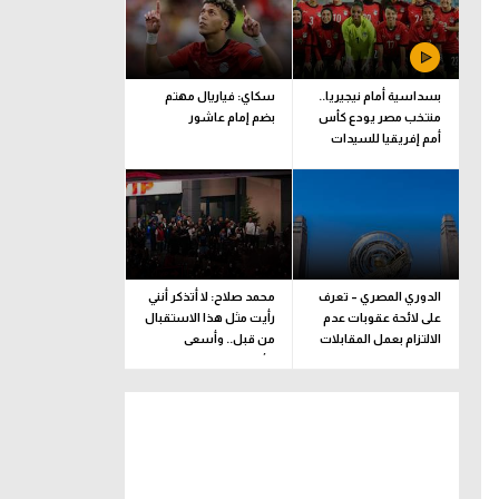
بسداسية أمام نيجيريا..
سكاي: فياريال مهتم
منتخب مصر يودع كأس
بضم إمام عاشور
أمم إفريقيا للسيدات
الدوري المصري – تعرف
محمد صلاح: لا أتذكر أنني
على لائحة عقوبات عدم
رأيت مثل هذا الاستقبال
الالتزام بعمل المقابلات
من قبل.. وأسعى
التلفزيونية
للألقاب مع الفريق