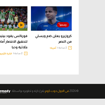
كروزيرو يعلن ضم ويسلي
فورنالس يقود بيت
من النصر
لتحقيق الانتصار أما
بثلاثية وديا
2 ساعة |
أمريكا
2 ساعة |
الكرة الأورو
© 2026
فى الجول دوت كوم
يتم إدارته و تطويره
بواسطة