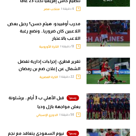
تنظيم كأس إفريقيا تحت 23 عاما
6 دقيقة |
منتخب مصر
مدرب أوفييدو: هيثم حسن؟ رحيل بعض
اللاعبين كان ضروريا.. ونضع رغبة
اللاعب بالاعتبار
13 دقيقة |
الكرة الأوروبية
تقرير قطري: إجراءات إدارية تفصل
الشمال عن إعلان ضم بن رمضان
22 دقيقة |
الكرة المصرية
قبل الأهلي ب 3 أيام.. برشلونة
يعلن مواجهة بازل وديا
50 دقيقة |
الدوري الإسباني
نيوم السعودي يتعاقد مع نجم