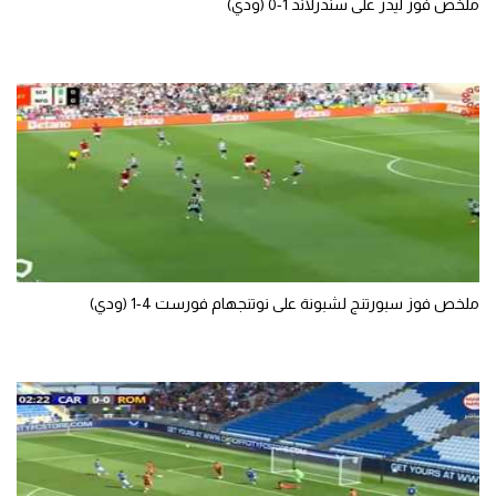
ملخص فوز ليدز على سندرلاند 1-0 (ودي)
ملخص فوز سبورتنج لشبونة على نوتنجهام فورست 4-1 (ودي)