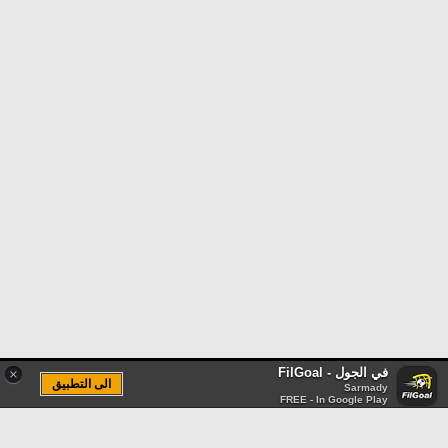
في الجول - FilGoal
×
الى التطبيق
Sarmady
FREE - In Google Play