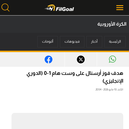
الكرة الأوروبية
محتوى إخباري
الرئيسية
أخبار
فيديوهات
ألبومات
الرئيسية
أخبار
مباريات
هدف فوز أرسنال على وست هام 1-0 (الدوري
ميركاتو
الإنجليزي)
الأحد، 10 مايو 2026 - 20:54
فانتازي في الجول
مسابقة التوقعات
فيديوهات
عدسات