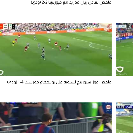
ملخص تعادل ريال مدريد مع فيورنتينا 2-2 (ودي)
ملخص فوز سبورتنج لشبونة على نوتنجهام فورست 4-1 (ودي)