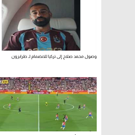
وصول محمد صلاح إلى تركيا للانضمام لـ طرابزون