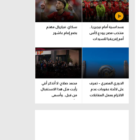
بسداسية أمام نيجيريا..
سكاي: فياريال مهتم
منتخب مصر يودع كأس
بضم إمام عاشور
أمم إفريقيا للسيدات
الدوري المصري – تعرف
محمد صلاح: لا أتذكر أنني
على لائحة عقوبات عدم
رأيت مثل هذا الاستقبال
الالتزام بعمل المقابلات
من قبل.. وأسعى
التلفزيونية
للألقاب مع الفريق