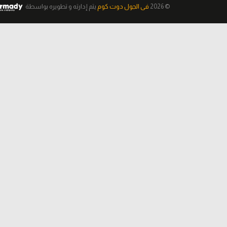
© 2026
فى الجول دوت كوم
يتم إدارته و تطويره
بواسطة