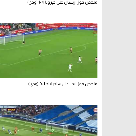
ملخص فوز أرسنال على جيرونا 4-1 (ودي)
ملخص فوز ليدز على سندرلاند 1-0 (ودي)