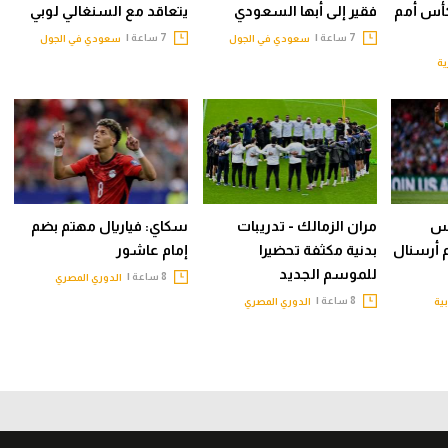
أس أمم
فقير إلى أبها السعودي
يتعاقد مع السنغالي لوبي
7 ساعة |
7 ساعة |
سعودي في الجول
سعودي في الجول
ية
يس
مران الزمالك - تدريبات
سكاي: فياريال مهتم بضم
م أرسنال
بدنية مكثفة تحضيرا
إمام عاشور
للموسم الجديد
8 ساعة |
الدوري المصري
8 ساعة |
بية
الدوري المصري