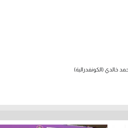
د خالدي (الكونفدرالية)