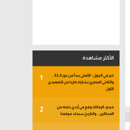
الأكثر مشاهدة
خبر في الجول - الأهلي يبدأ من دور الـ 32..
1
والثلاثي المصري يشارك قاريا من التمهيدي
الأول
ميدو: الزمالك وقع في أيدي حفنة من
2
المحتالين.. والتاريخ سيخلد موقفنا