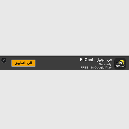
في الجول - FilGoal
×
الى التطبيق
Sarmady
FREE - In Google Play