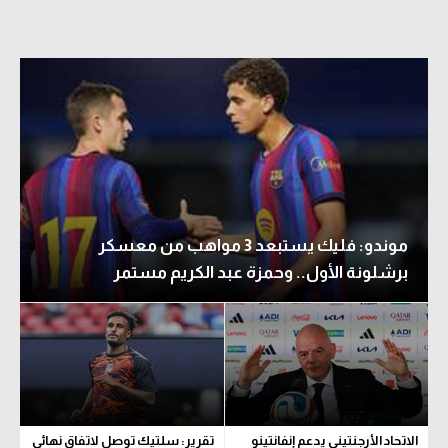
موندو: فليك يستبعد 3 مواهب من معسكر
برشلونة الأول.. وحمزة عبد الكريم مستمر
الاتحاد الأرجنتيني يدعم إنفانتينو
تقرير: سلتيك توصل لاتفاق نهائي