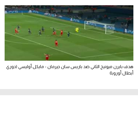
هدف بايرن ميونيخ الثاني ضد باريس سان جيرمان - مايكل أوليسي (دوري
أبطال أوروبا)