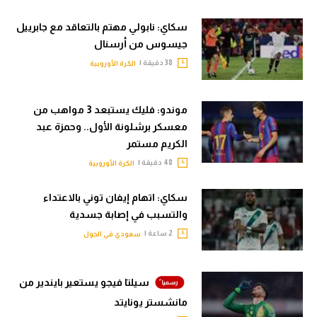
سكاي: نابولي مهتم بالتعاقد مع جابرييل
جيسوس من أرسنال
38 دقيقة |
الكرة الأوروبية
موندو: فليك يستبعد 3 مواهب من
معسكر برشلونة الأول.. وحمزة عبد
الكريم مستمر
48 دقيقة |
الكرة الأوروبية
سكاي: اتهام إيفان توني بالاعتداء
والتسبب في إصابة جسدية
2 ساعة |
سعودي في الجول
سيلتا فيجو يستعير بايندير من
مانشستر يونايتد