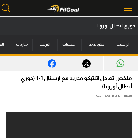
دوري أبطال أوروبا
محتوى إخباري
الرئيسية
نظرة عامة
التصفيات
الترتيب
مباريات
اله
الرئيسية
أخبار
مباريات
ملخص تعادل أتلتيكو مدريد مع أرسنال 1-1 (دوري
ميركاتو
أبطال أوروبا)
الخميس، 30 أبريل 2026 - 00:21
فانتازي في الجول
مسابقة التوقعات
فيديوهات
عدسات