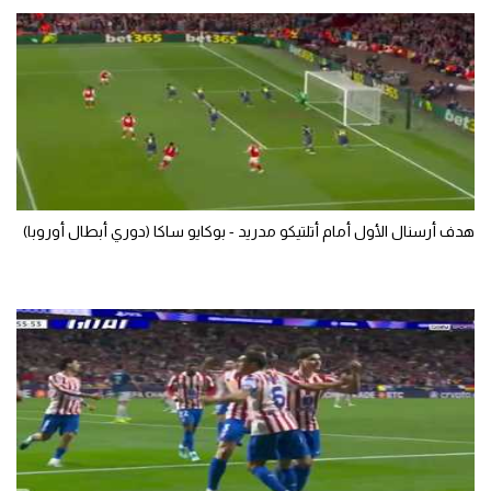
الوطن العربي
في المونديال
رياضة نسائية
آسيا
أمريكا
هدف أرسنال الأول أمام أتلتيكو مدريد - بوكايو ساكا (دوري أبطال أوروبا)
ركن الألعاب
أقسام خاصة
Gamers
ميركاتو
تحقيق في الجول
تقرير في الجول