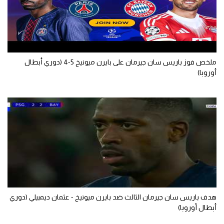
ملخص فوز باريس سان جيرمان على بايرن ميونيخ 5-4 (دوري أبطال
أوروبا)
هدف باريس سان جيرمان الثالث ضد بايرن ميونيخ - عثمان ديمبيلي (دوري
أبطال أوروبا)