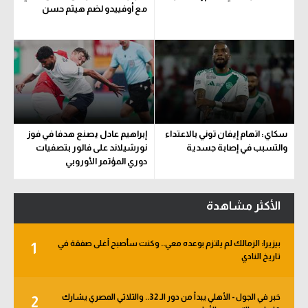
مع أوفييدو لضم هيثم حسن
سكاي: اتهام إيفان توني بالاعتداء
إبراهيم عادل يصنع هدفا في فوز
والتسبب في إصابة جسدية
نورشيلاند على فالور بتصفيات
دوري المؤتمر الأوروبي
الأكثر مشاهدة
بيزيرا: الزمالك لم يلتزم بوعده معي.. وكنت سأصبح أغلى صفقة في
1
تاريخ النادي
خبر في الجول - الأهلي يبدأ من دور الـ 32.. والثلاثي المصري يشارك
2