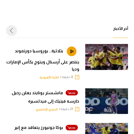
أخر الأخبار
بثلاثية.. بوروسيا دورتموند
ينتصر على أرسنال ويتوج بكأس الإمارات
وديا
8 دقيقة |
الكرة الأوروبية
مانشستر يونايتد يعلن رحيل
حارسه فيتيك إلى ميدلسبره
21 دقيقة |
الدوري الإنجليزي
بوكا جونيورز يتعاقد مع إنير