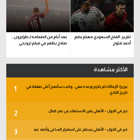
تقرير: الفتح السعودي مهتم بضم
بعد أيام من انضمامه لـ طرابزون..
أحمد فتوح
صلاح يظهر في فيلم ترويجي
الأكثر مشاهدة
بيزيرا: الزمالك لم يلتزم بوعده معي.. وكنت سأصبح أغلى صفقة في
1
تاريخ النادي
خبر في الجول – الأهلي يقرر الاستنغاء عن عمر كمال
2
خبر في الجول – الأهلي يستقر على استمرار الساعي وأحمد عيد
3