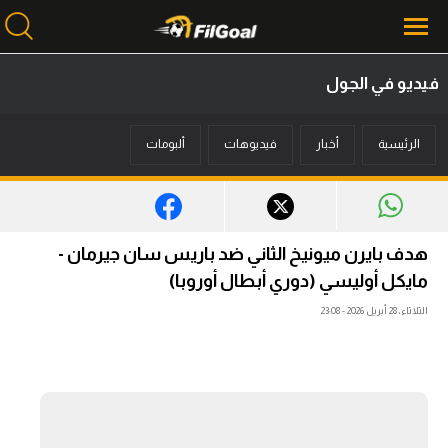
فيديو في الجول
محتوى إخباري
الرئيسية
أخبار
فيديوهات
ألبومات
الرئيسية
أخبار
مباريات
هدف بايرن ميونيخ الثاني ضد باريس سان جيرمان -
ميركاتو
مايكل أوليسي (دوري أبطال أوروبا)
الثلاثاء، 28 أبريل 2026 - 23:08
فانتازي في الجول
مسابقة التوقعات
فيديوهات
عدسات