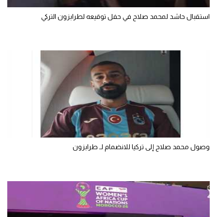
الوطن العربي
استقبال حاشد لمحمد صلاح في حفل توقيعه لطرابزون التركي
في المونديال
رياضة نسائية
آسيا
أمريكا
ركن الألعاب
أقسام خاصة
وصول محمد صلاح إلى تركيا للانضمام لـ طرابزون
Gamers
ميركاتو
تحقيق في الجول
تقرير في الجول