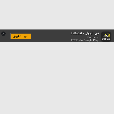
في الجول - FilGoal
×
الى التطبيق
Sarmady
FREE - In Google Play