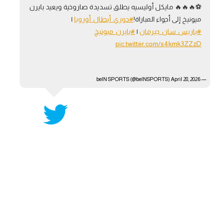
⚽🔥🔥🔥 مايكل أوليسيه يطلق تسديدة صاروخية ويعيد بايرن
آراء حرة
ميونيخ إلى أجواء المباراة!
#دوري_أبطال_أوروبا
|
#باريس_سان_جيرمان
|
#بايرن_ميونيخ
ركن الألعاب
pic.twitter.com/s4kmk3ZZzD
بطولات
April 28, 2026
— beIN SPORTS (@beINSPORTS)
أمريكا 2026
الدوري المصري
الدوري الإنجليزي الممتاز
الدوري الإسباني
الدوري الإيطالي
الدوري الألماني
الدوري الفرنسي