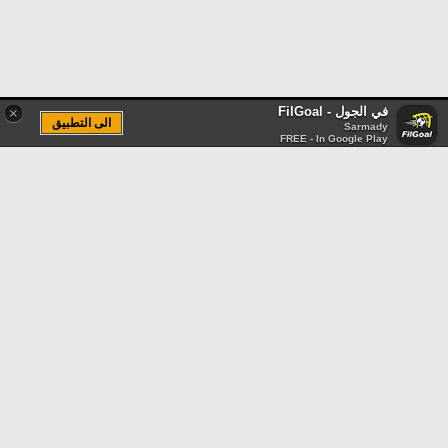
في الجول - FilGoal
×
الى التطبيق
Sarmady
FREE - In Google Play