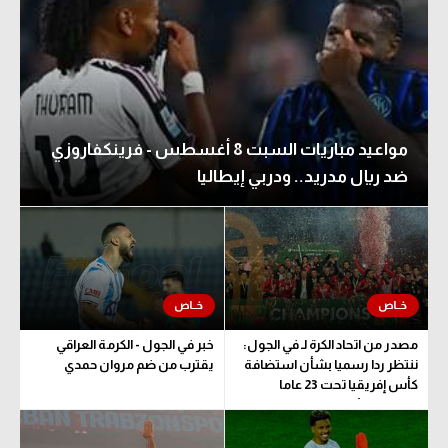
مواعيد مباريات السبت 8 أغسطس - فرينكفاروزي
ضد ريال مدريد.. ودربي إيطاليا
مصدر من اتحاد الكرة لـ في الجول:
خبر في الجول - الكرمة العراقي
ننتظر ردا رسميا بشأن استضافة
يقترب من ضم مروان حمدي
كأس إفريقيا تحت 23 عاما
المؤهلة للأولمبياد