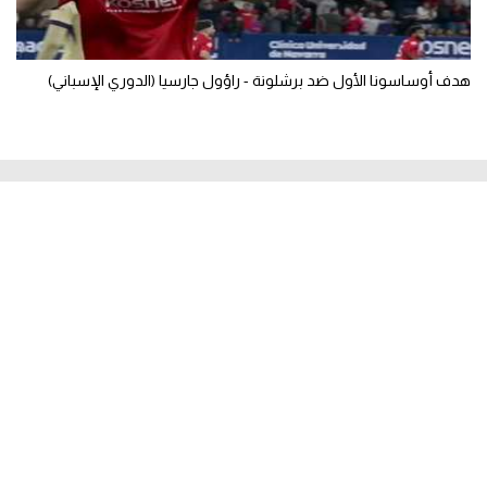
هدف أوساسونا الأول ضد برشلونة - راؤول جارسيا (الدوري الإسباني)