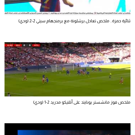
الوطن العربي
في المونديال
ثنائية حمزة.. ملخص تعادل برشلونة مع برمنجهام سيتي 2-2 (ودي)
رياضة نسائية
آسيا
أمريكا
ركن الألعاب
أقسام خاصة
Gamers
ملخص فوز مانشستر يونايتد على أتلتيكو مدريد 2-1 (ودي)
ميركاتو
تحقيق في الجول
تقرير في الجول