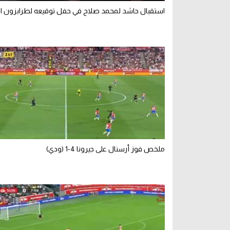
استقبال حاشد لمحمد صلاح في حفل توقيعه لطرابزون ال
ملخص فوز أرسنال على جيرونا 4-1 (ودي)