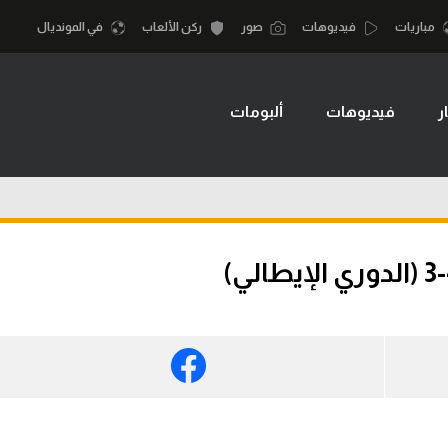
مباريات
فيديوهات
صور
ركن الألعاب
في المونديال
ر
فيديوهات
ألبومات
أقسام
أمم إفريقيا
الكرة المصرية
كرة السلة الأمر
الدوري المصري
لمصري
كرة سلة
الكرة الأوروبية
نجليزي الممتاز
كرة يد
الكرة الإفريقية
إسباني
كرة طائرة
منتخب مصر
إيطالي
الوطن العربي
سعودي في الجول
في المونديال
لماني
الدوري الإنجليزي
رياضة نسائية
لفرنسي
الدوري الإسباني