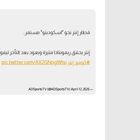
آراء حرة
الدوري ا
ركن الألعاب
دوري أبطا
قطار إنتر نحو "اسكوديتو" مستمر..
دوري أبطا
إنتر يحقق ريمونتادا مثيرة ويعود بعد التأخر ليفوز 
كل البطولات
#كومو_إنتر
pic.twitter.com/AX2GNogWhu
April 12, 2026
— ADSportsTV (@ADSportsTV)