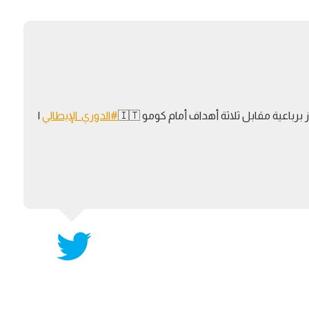
آسيا
دوري أبطال أوروبا
لسعودي للمحترفين
أمريكا
القسم الثاني
ل أوروبا
ركن الألعاب
رياضات أخرى
ل إفريقيا
برباعية مقابل ثلاثة أهداف أمام كومو 🇮🇹
#الدوري_الإيطالي
|