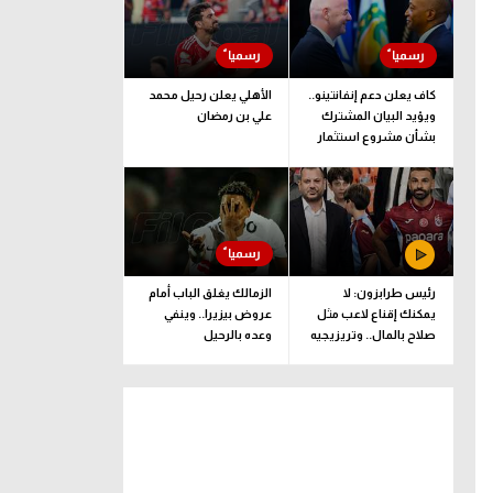
كاف يعلن دعم إنفانتينو..
الأهلي يعلن رحيل محمد
ويؤيد البيان المشترك
علي بن رمضان
بشأن مشروع استثمار
فيفا
رئيس طرابزون: لا
الزمالك يغلق الباب أمام
يمكنك إقناع لاعب مثل
عروض بيزيرا.. وينفي
صلاح بالمال.. وتريزيجيه
وعده بالرحيل
لعب دورا إيجابيا