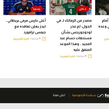
أمام
مصدر من الزمالك لـ في
أغلى حارس مرمى بريطاني..
ي وعده
الجول: لم ننذر
ليدز يعلن تعاقده مع
لودوجوريتس بشأن
جيمس ترافورد
مستحقات حسام عبد
11 ساعة |
صري
الكرة الأوروبية
المجيد.. وهذا الموعد
المتفق عليه
11 ساعة |
الكرة المصرية
سياسة الخصوصية
اعلن معنا