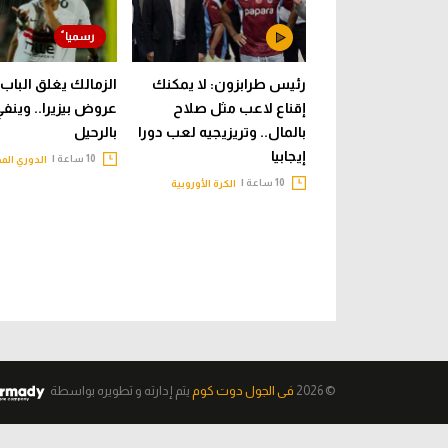
رئيس طرابزون: لا يمكنك
الزمالك يغلق الباب 
إقناع لاعب مثل صلاح
عروض بيزيرا.. وينف
بالمال.. وتريزيجيه لعب دورا
بالرحيل
إيجابيا
10 ساعة |
الدوري الم
10 ساعة |
الكرة الأوروبية
© 2026
فى الجول دوت كوم
يتم إدارته و تطويره
بواسطة