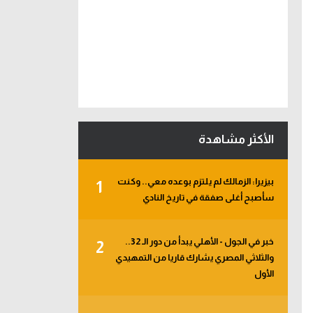
الأكثر مشاهدة
بيزيرا: الزمالك لم يلتزم بوعده معي.. وكنت
1
سأصبح أغلى صفقة في تاريخ النادي
خبر في الجول - الأهلي يبدأ من دور الـ 32..
2
والثلاثي المصري يشارك قاريا من التمهيدي
الأول