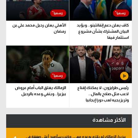
كاف يعلن دعم إنفانتينو.. ويؤيد
الأهلي يعلن رحيل محمد علي بن
البيان المشترك بشأن مشروع
رمضان
استثمار فيفا
رئيس طرابزون: لا يمكنك إقناع
الزمالك يغلق الباب أمام عروض
لاعب مثل صلاح بالمال..
بيزيرا.. وينفي وعده بالرحيل
وتريزيجيه لعب دورا إيجابيا
الأكثر مشاهدة
بيزيرا: الزمالك لم يلتزم بوعده معي.. وكنت سأصبح أغلى صفقة في