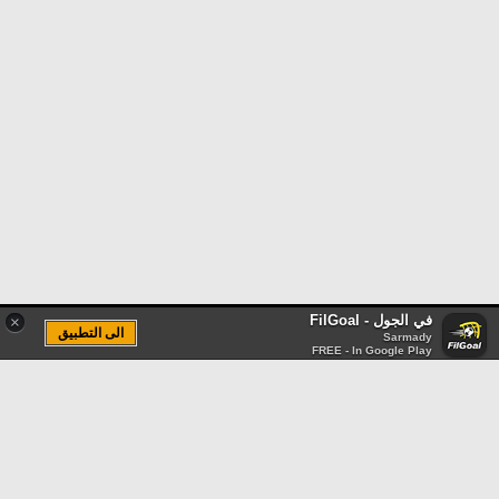
في الجول - FilGoal
×
الى التطبيق
Sarmady
FREE - In Google Play