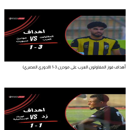
الوطن العربي
في المونديال
رياضة نسائية
آسيا
أمريكا
ركن الألعاب
أهداف فوز المقاولون العرب على مودرن 3-1 (الدوري المصري)
أقسام خاصة
Gamers
ميركاتو
تحقيق في الجول
تقرير في الجول