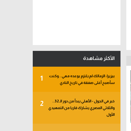
الأكثر مشاهدة
بيزيرا: الزمالك لم يلتزم بوعده معي.. وكنت
1
سأصبح أغلى صفقة في تاريخ النادي
خبر في الجول - الأهلي يبدأ من دور الـ 32..
2
والثلاثي المصري يشارك قاريا من التمهيدي
الأول