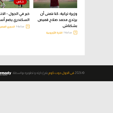
وزيرة تركية: كنا نتمنى أن
خبر في الجول - الاتح
يرتدي محمد صلاح قميص
السكندري يضم أنس
بشكتاش
ساعة |
الدوري المصر
ساعة |
الكرة الأوروبية
© 2026
فى الجول دوت كوم
يتم إدارته و تطويره
بواسطة