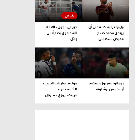
وزيرة تركية: كنا نتمنى أن
خبر في الجول - الاتحاد
يرتدي محمد صلاح
السكندري يضم أنس
قميص بشكتاش
وائل
رومانو: ليفربول يستعير
مواعيد مباريات السبت
أراوخو من برشلونة
8 أغسطس -
فرينكفاروزي ضد ريال
مدريد.. ودربي إيطاليا