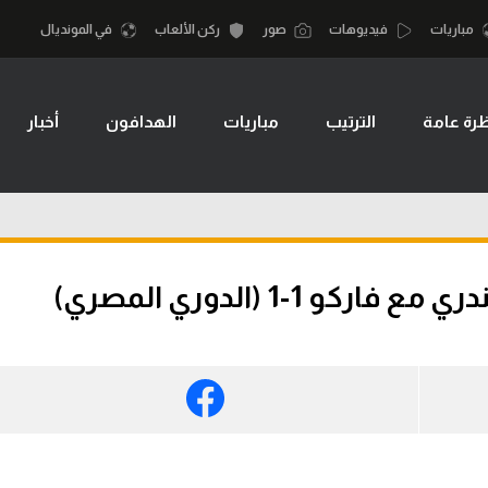
مباريات
فيديوهات
صور
ركن الألعاب
في المونديال
رة عامة
الترتيب
مباريات
الهدافون
أخبار
أقسام
أمم إفريقيا
الكرة المصرية
كرة السلة الأمر
الدوري المصري
لمصري
كرة سلة
الكرة الأوروبية
نجليزي الممتاز
كرة يد
 1-1 (الدوري المصري)
الكرة الإفريقية
إسباني
كرة طائرة
منتخب مصر
إيطالي
الوطن العربي
سعودي في الجول
في المونديال
لماني
الدوري الإنجليزي
رياضة نسائية
لفرنسي
الدوري الإسباني