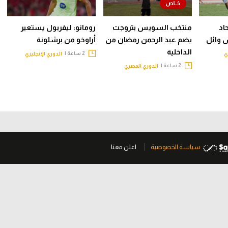
اد
منتخب السويس بتروجت
رومانو: ليفربول يستعير
 وائل
يضم عبد الرحمن رمضان من
أراوخو من برشلونة
الداخلية
2 ساعة |
ي
الدوري الإنجليزي
2 ساعة |
الدوري المصري
سياسة الخصوصية
اعلن معنا