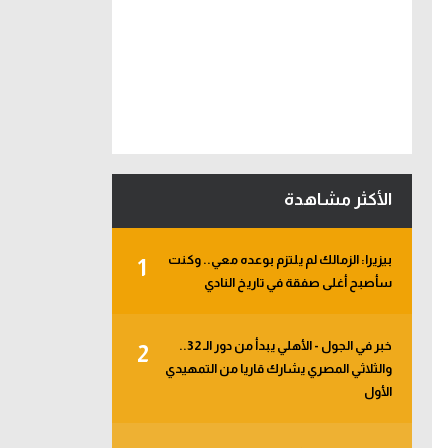
الأكثر مشاهدة
بيزيرا: الزمالك لم يلتزم بوعده معي.. وكنت
1
سأصبح أغلى صفقة في تاريخ النادي
خبر في الجول - الأهلي يبدأ من دور الـ 32..
2
والثلاثي المصري يشارك قاريا من التمهيدي
الأول