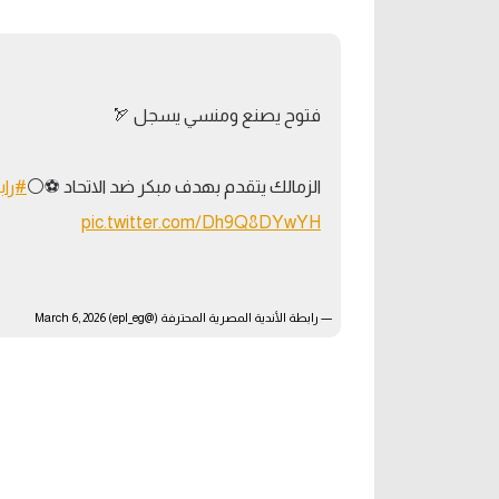
آراء حرة
الدوري ا
ركن الألعاب
دوري أبطا
فتوح يصنع ومنسي يسجل 🏹
دوري أبطا
الزمالك يتقدم بهدف مبكر ضد الاتحاد ⚽️⚪️
#راب
كل البطولات
pic.twitter.com/Dh9Q8DYwYH
— رابطة الأندية المصرية المحترفة (@epl_eg)
March 6, 2026