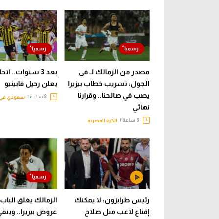
مصدر من الزمالك لـ في
بعد 3 سنوات.. ات
الجول: تسريب خطاب بيزيرا
يعلن رحيل فابينيو
يصب في صالحنا.. وقرارنا
8 ساعة |
سعودي في 
نهائي
8 ساعة |
الكرة المصرية
رئيس طرابزون: لا يمكنك
الزمالك يغلق الباب 
إقناع لاعب مثل صلاح
عروض بيزيرا.. وينف