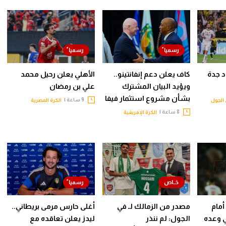
حاد جدة
كاف يعلن دعم إنفانتينو..
الأهلي يعلن رحيل محمد
ويؤيد البيان المشترك
علي بن رمضان
بشأن مشروع استثمار فيفا
9 ساعة |
الجول
الكرة المصرية
8 ساعة |
الكرة الإفريقية
أمام
مصدر من الزمالك لـ في
أغلى حارس مرمى بريطاني..
ي وعده
الجول: لم ننذر
ليدز يعلن تعاقده مع