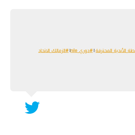
آسيا
دوري أبطال أوروبا
لسعودي للمحترفين
أمريكا
القسم الثاني
ل أوروبا
ركن الألعاب
رياضات أخرى
ل إفريقيا
طة_الأندية_المحترفة
|
#دوري_nile
|
#الزمالك_الاتحاد