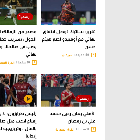
تقرير: سلتيك توصل لاتفاق
مصدر من الزمالك ل
نهائي مع أوفييدو لضم هيثم
الجول: تسريب خطاب
حسن
يصب في صالحنا.. وقر
نهائي
40 دقيقة |
ميركاتو
10 ساعة |
الكرة المصر
الأهلي يعلن رحيل محمد
رئيس طرابزون: لا 
علي بن رمضان
إقناع لاعب مثل صل
بالمال.. وتريزيجيه 
11 ساعة |
الكرة المصرية
إيجابيا