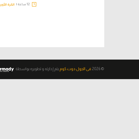
12 ساعة |
الكرة الأور
© 2026
فى الجول دوت كوم
يتم إدارته و تطويره
بواسطة