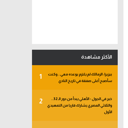
الأكثر مشاهدة
بيزيرا: الزمالك لم يلتزم بوعده معي.. وكنت
1
سأصبح أغلى صفقة في تاريخ النادي
خبر في الجول - الأهلي يبدأ من دور الـ 32..
2
والثلاثي المصري يشارك قاريا من التمهيدي
الأول