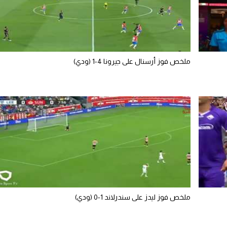
ملخص فوز أرسنال على جيرونا 4-1 (ودي)
ملخص فوز ليدز على سندرلاند 1-0 (ودي)