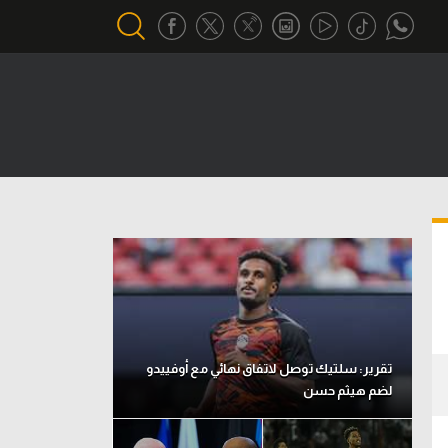
أقسام خاصة
Gamers
يكية
ميركاتو
تحقيق في الجول
تقرير في الجول
تحليل في الجول
حكايات في الجول
تقرير: سلتيك توصل لاتفاق نهائي مع أوفييدو
لضم هيثم حسن
كويز في الجول
فيديو في الجول