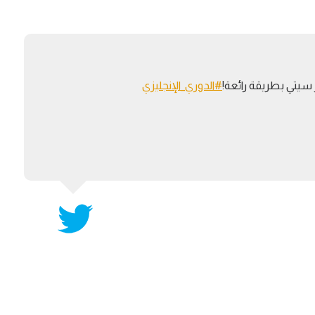
آسيا
دوري أبطال أوروبا
لسعودي للمحترفين
أمريكا
القسم الثاني
ل أوروبا
ركن الألعاب
رياضات أخرى
سيتي بطريقة رائعة!
#الدوري_الإنجليزي
ل إفريقيا