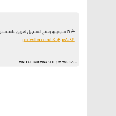
آراء حرة
الدوري ا
ركن الألعاب
دوري أبطا
🤩⚽️ سيمينيو يفتتح التسجيل لفريق مانشستر 
دوري أبطا
pic.twitter.com/hKqRgvAz5P
كل البطولات
March 4, 2026
— beIN SPORTS (@beINSPORTS)