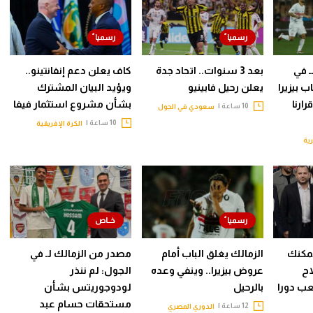
ـ في
بعد 3 سنوات.. اتحاد جدة
كاف يعلن دعم إنفانتينو..
 بيزيرا
يعلن رحيل فابينيو
ويؤيد البيان المشترك
ارنا
بشأن مشروع استثمار فيفا
10 ساعة |
سعودي في الجول
10 ساعة |
الكرة الإفريقية
ية
يمكنك
الزمالك يغلق الباب أمام
مصدر من الزمالك لـ في
اح
عروض بيزيرا.. وينفي وعده
الجول: لم ننذر
لعب دورا
بالرحيل
لودوجوريتس بشأن
مستحقات حسام عبد
12 ساعة |
الدوري المصري