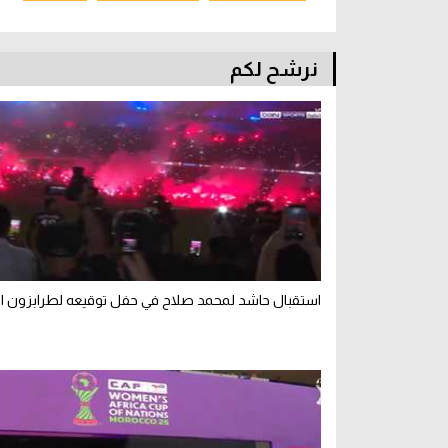
نرشح لكم
استقبال حاشد لمحمد صلاح في حفل توقيعه لطرابزون ال