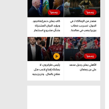
مصدر من الزمالك لـ في
كاف يعلن دعم إنفانتينو..
الجول: تسريب خطاب
ويؤيد البيان المشترك
بيزيرا يصب في صالحنا..
بشأن مشروع استثمار
وقرارنا نهائي
فيفا
الأهلي يعلن رحيل محمد
رئيس طرابزون: لا
علي بن رمضان
يمكنك إقناع لاعب مثل
صلاح بالمال.. وتريزيجيه
لعب دورا إيجابيا