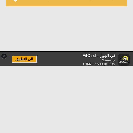
في الجول - FilGoal
×
الى التطبيق
Sarmady
FREE - In Google Play