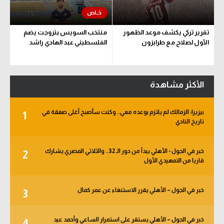
تقرير تركي يكشف موعد الظهور
منتخب السويس بتروجت يضم
الأول لصلاح مع طرابزون
الفلسطيني عبد الهادي راشد
الأكثر مشاهدة
بيزيرا: الزمالك لم يلتزم بوعده معي.. وكنت سأصبح أغلى صفقة في
1
تاريخ النادي
خبر في الجول - الأهلي يبدأ من دور الـ 32.. والثلاثي المصري يشارك
2
قاريا من التمهيدي الأول
خبر في الجول – الأهلي يقرر الاستنغاء عن عمر كمال
3
خبر في الجول – الأهلي يستقر على استمرار الساعي وأحمد عيد
4