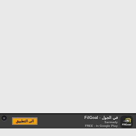
في الجول - FilGoal
×
الى التطبيق
Sarmady
FREE - In Google Play