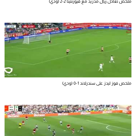
ملخص تعادل ريال مدريد مع فيورنتينا 2-2 (ودي)
ملخص فوز ليدز على سندرلاند 1-0 (ودي)