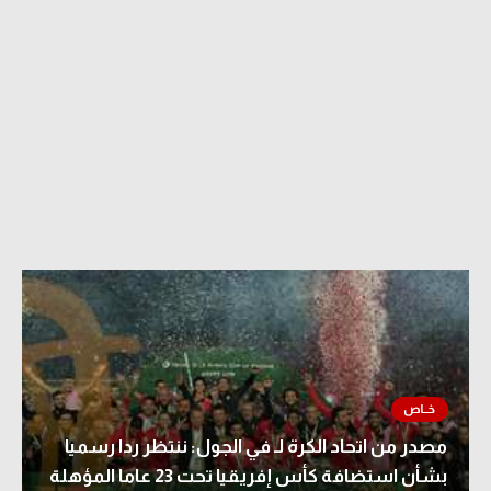
مصدر من اتحاد الكرة لـ في الجول: ننتظر ردا رسميا
بشأن استضافة كأس إفريقيا تحت 23 عاما المؤهلة