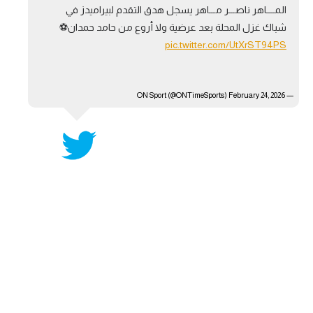
المــــاهر ناصـــر مـــاهر يسجل هدق التقدم لبيراميدز في
آراء حرة
شباك غزل المحلة بعد عرضية ولا أروع من حامد حمدان⚽️
pic.twitter.com/UtXrST94PS
ركن الألعاب
— ON Sport (@ONTimeSports)
بطولات
February 24, 2026
أمريكا 2026
الدوري المصري
الدوري الإنجليزي الممتاز
الدوري الإسباني
الدوري الإيطالي
الدوري الألماني
الدوري الفرنسي