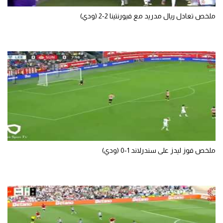
ملخص تعادل ريال مدريد مع فيورنتينا 2-2 (ودي)
ملخص فوز ليدز على سندرلاند 1-0 (ودي)