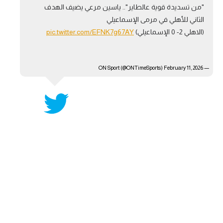
"من تسديدة قوية عالطاير".. ياسين مرعي يضيف الهدف
آراء حرة
الثاني للأهلي في مرمى الإسماعيلي
(الاهلي 2- 0 الإسماعيلي)
pic.twitter.com/EFNK7g67AY
ركن الألعاب
— ON Sport (@ONTimeSports)
بطولات
February 11, 2026
أمريكا 2026
الدوري المصري
الدوري الإنجليزي الممتاز
الدوري الإسباني
الدوري الإيطالي
الدوري الألماني
الدوري الفرنسي