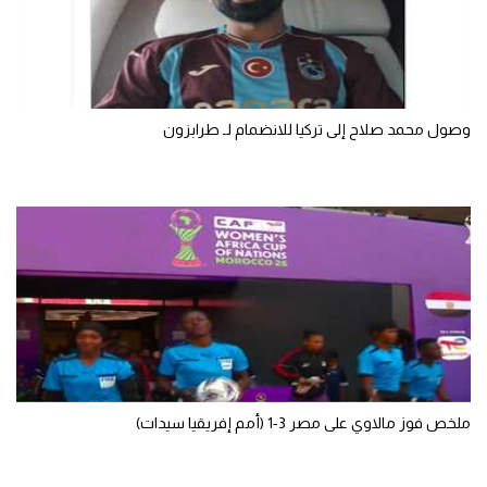
الوطن العربي
في المونديال
رياضة نسائية
وصول محمد صلاح إلى تركيا للانضمام لـ طرابزون
آسيا
أمريكا
ركن الألعاب
أقسام خاصة
Gamers
ميركاتو
ملخص فوز مالاوي على مصر 3-1 (أمم إفريقيا سيدات)
تحقيق في الجول
تقرير في الجول