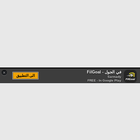
في الجول - FilGoal
×
الى التطبيق
Sarmady
FREE - In Google Play