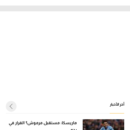
أخر الأخبار
ماريسكا: مستقبل مرموش؟ القرار في
يده