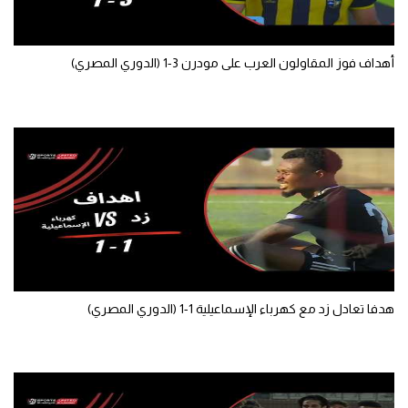
الوطن العربي
في المونديال
أهداف فوز المقاولون العرب على مودرن 3-1 (الدوري المصري)
رياضة نسائية
آسيا
أمريكا
ركن الألعاب
أقسام خاصة
Gamers
هدفا تعادل زد مع كهرباء الإسماعيلية 1-1 (الدوري المصري)
ميركاتو
تحقيق في الجول
تقرير في الجول