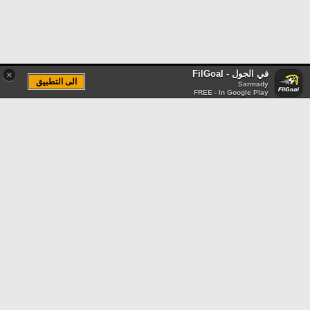
في الجول - FilGoal
×
الى التطبيق
Sarmady
FREE - In Google Play