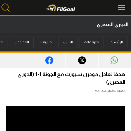
الدوري المصري
محتوى إخباري
الرئيسية
نظرة عامة
الترتيب
مباريات
الهدافون
أخب
الرئيسية
أخبار
مباريات
هدفا تعادل مودرن سبورت مع الجونة 1-1 (الدوري
ميركاتو
المصري)
الجمعة، 06 فبراير 2026 - 19:35
فانتازي في الجول
مسابقة التوقعات
فيديوهات
عدسات