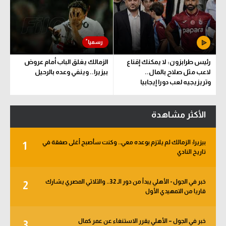
رئيس طرابزون: لا يمكنك إقناع
الزمالك يغلق الباب أمام عروض
لاعب مثل صلاح بالمال..
بيزيرا.. وينفي وعده بالرحيل
وتريزيجيه لعب دورا إيجابيا
الأكثر مشاهدة
بيزيرا: الزمالك لم يلتزم بوعده معي.. وكنت سأصبح أغلى صفقة في
1
تاريخ النادي
خبر في الجول - الأهلي يبدأ من دور الـ 32.. والثلاثي المصري يشارك
2
قاريا من التمهيدي الأول
خبر في الجول – الأهلي يقرر الاستنغاء عن عمر كمال
3