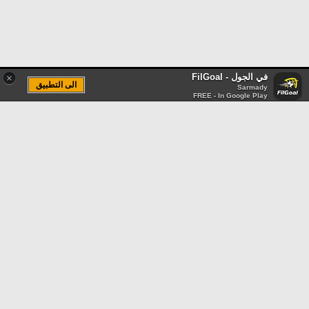
في الجول - FilGoal
×
الى التطبيق
Sarmady
FREE - In Google Play