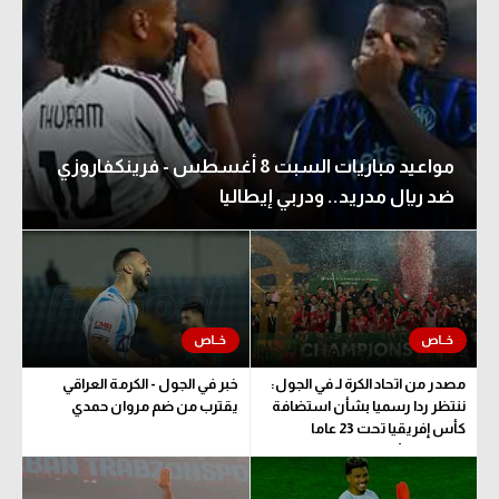
مواعيد مباريات السبت 8 أغسطس - فرينكفاروزي
ضد ريال مدريد.. ودربي إيطاليا
مصدر من اتحاد الكرة لـ في الجول:
خبر في الجول - الكرمة العراقي
ننتظر ردا رسميا بشأن استضافة
يقترب من ضم مروان حمدي
كأس إفريقيا تحت 23 عاما
المؤهلة للأولمبياد