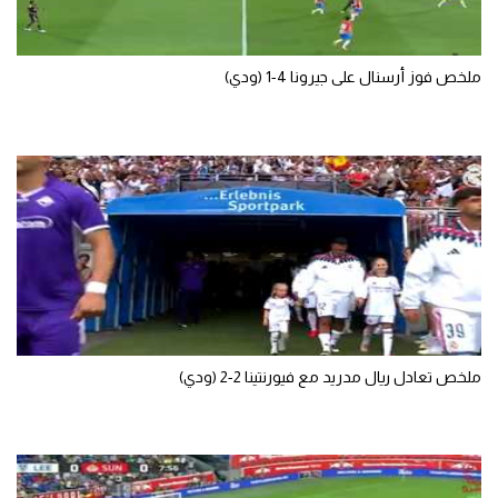
الوطن العربي
في المونديال
ملخص فوز أرسنال على جيرونا 4-1 (ودي)
رياضة نسائية
آسيا
أمريكا
ركن الألعاب
أقسام خاصة
Gamers
ملخص تعادل ريال مدريد مع فيورنتينا 2-2 (ودي)
ميركاتو
تحقيق في الجول
تقرير في الجول