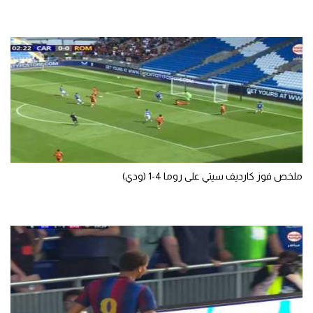
ملخص فوز كارديف سيتي على روما 4-1 (ودي)