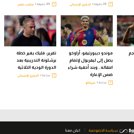
39 دقيقة |
49 دقيقة |
الدوري الإسباني
منتخب مصر
جم
موندو ديبورتيفو: أراوخو
تقرير: فليك يغير خطة
يصل إلى ليفربول لإتمام
برشلونة التدريبية بعد
انتقاله.. وبند أحقية شراء
الدورة الودية الثلاثية
ضمن الإعارة
ساعة |
الدوري الإسباني
ساعة |
ميركاتو
سياسة الخصوصية
اعلن معنا