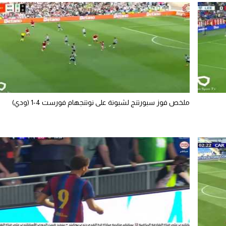
ملخص فوز سبورتنج لشبونة على نوتنجهام فورست 4-1 (ودي)