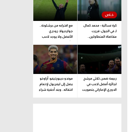
كرة نسائية - محمد كمال
مع اقترابه من برشلونة..
لـ في الجول: قررت
جوارديولا: رودري
مقاضاة المتطاولين..
الأفضل ولا يوجد لاعب
وطبيبة المنتخب تحدد
مثله
مدة اللعب
ربيعة ضمن ثلاثي مرشح
موندو ديبورتيفو: أراوخو
لجائزة أفضل لاعب في
يصل إلى ليفربول لإتمام
الدوري الإماراتي بتصويت
انتقاله.. وبند أحقية شراء
الجماهير
ضمن الإعارة