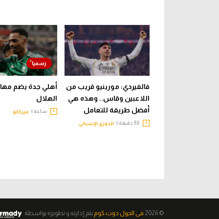
فالفيردي: مورينيو قريب من
أهلي جدة يضم مها
اللاعبين وقاس.. وهذه هي
الهلال
أفضل طريقة للتعامل
ساعة |
ميركاتو
53 دقيقة |
الدوري الإسباني
© 2026
فى الجول دوت كوم
يتم إدارته و تطويره
بواسطة