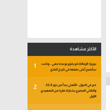
الأكثر مشاهدة
بيزيرا: الزمالك لم يلتزم بوعده معي.. وكنت
1
سأصبح أغلى صفقة في تاريخ النادي
خبر في الجول - الأهلي يبدأ من دور الـ 32..
2
والثلاثي المصري يشارك قاريا من التمهيدي
الأول