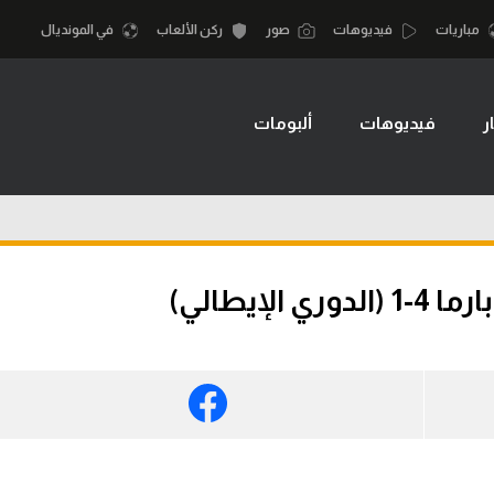
مباريات
فيديوهات
صور
ركن الألعاب
في المونديال
ر
فيديوهات
ألبومات
أقسام
أمم إفريقيا
الكرة المصرية
كرة السلة الأمر
الدوري المصري
لمصري
كرة سلة
الكرة الأوروبية
نجليزي الممتاز
كرة يد
إيطالي)
الكرة الإفريقية
إسباني
كرة طائرة
منتخب مصر
إيطالي
الوطن العربي
سعودي في الجول
في المونديال
لماني
الدوري الإنجليزي
رياضة نسائية
لفرنسي
الدوري الإسباني