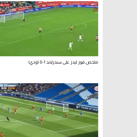
ملخص فوز ليدز على سندرلاند 1-0 (ودي)