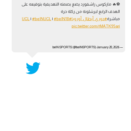
⚽️🔥 ماركوس راشفورد يضع بصمته التهديفية بتوقيعه على
آراء حرة
الهدف الرابع لبرشلونة من ركلة حرة
مباشرة
#دوري_أبطال_أوروبا
#UCL
#beIN18
|
#beINUCL
|
ركن الألعاب
pic.twitter.com/rMATK95ari
بطولات
January 28, 2026
— beIN SPORTS (@beINSPORTS)
أمريكا 2026
الدوري المصري
الدوري الإنجليزي الممتاز
الدوري الإسباني
الدوري الإيطالي
الدوري الألماني
الدوري الفرنسي