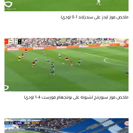
ملخص فوز ليدز على سندرلاند 1-0 (ودي)
ملخص فوز سبورتنج لشبونة على نوتنجهام فورست 4-1 (ودي)