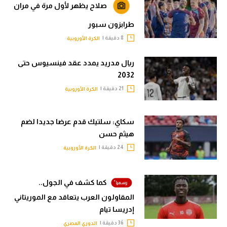
صلاح يظهر لأول مرة في مران
طرابزون سبور
8 دقيقة |
الكرة الأوروبية
ريال مدريد يمدد عقد فينسيوس حتى
2032
21 دقيقة |
الكرة الأوروبية
سكاي: سلتيك قدم عرضا جديدا لضم
هيثم حسن
24 دقيقة |
الكرة الأوروبية
كما كشف في الجول..
المقاولون العرب يتعاقد مع الموريتاني
إدريسا تيام
36 دقيقة |
الدوري المصري