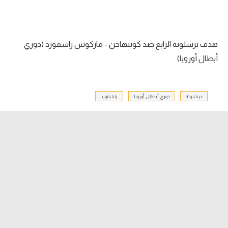
الدوري السعودي للمحترفين
هدف برشلونة الرابع ضد كوبنهاجن - ماركوس راشفورد (دوري
دوري أبطال أوروبا
أبطال أوروبا)
دوري أبطال إفريقيا
كل البطولات
برشلونة
دوري أبطال أوروبا
راشفورد
أقسام
الكرة المصرية
الدوري المصري
الكرة الأوروبية
الكرة الإفريقية
منتخب مصر