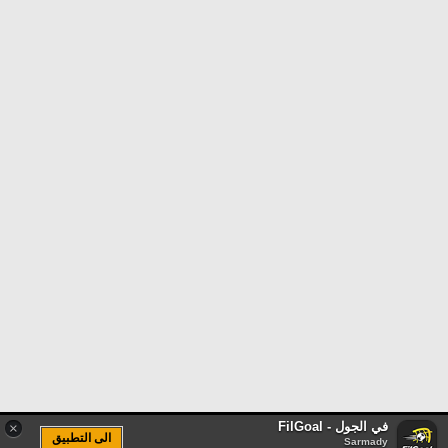
في الجول - FilGoal
×
الى التطبيق
Sarmady