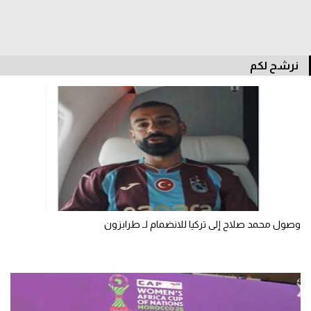
سعودي في الجول
الدوري الإنجليزي
نرشح لكم
الدوري الإسباني
دوري أبطال أوروبا
القسم الثاني
رياضات أخرى
أمم إفريقيا
كرة السلة الأمريكية
وصول محمد صلاح إلى تركيا للانضمام لـ طرابزون
كرة سلة
كرة يد
كرة طائرة