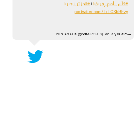
#كأس_أمم_إفريقيا
|
#الجزائر_نيجيريا
آراء حرة
pic.twitter.com/TiTC8bBFzy
ركن الألعاب
January 10, 2026
— beIN SPORTS (@beINSPORTS)
بطولات
أمريكا 2026
الدوري المصري
الدوري الإنجليزي الممتاز
الدوري الإسباني
الدوري الإيطالي
الدوري الألماني
الدوري الفرنسي