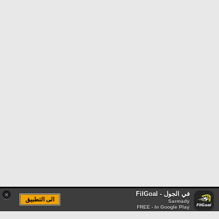
في الجول - FilGoal
×
الى التطبيق
Sarmady
FREE - In Google Play