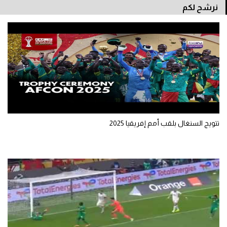
نرشح لكم
سعودي في الجول
الدوري الإنجليزي
الدوري الإسباني
دوري أبطال أوروبا
القسم الثاني
رياضات أخرى
تتويج السنغال بلقب أمم إفريقيا 2025
أمم إفريقيا
كرة السلة الأمريكية
كرة سلة
كرة يد
كرة طائرة