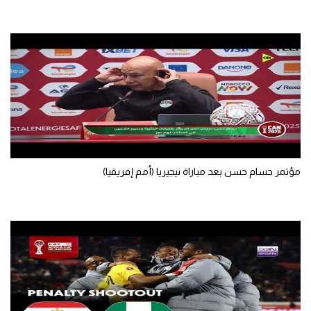
مؤتمر حسام حسن بعد مباراة نيجيريا (أمم إفريقيا)