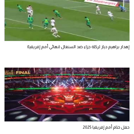
تحليل في الجول
حكايات في الجول
كويز في الجول
فيديو في الجول
إهدار براهيم دياز لركلة جزاء ضد السنغال (نهائي أمم إفريقيا)
حفل ختام أمم إفريقيا 2025