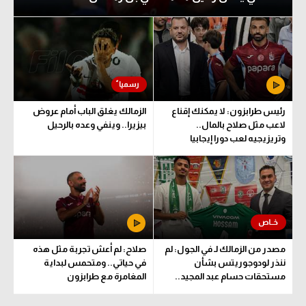
رئيس طرابزون: لا يمكنك إقناع
الزمالك يغلق الباب أمام عروض
لاعب مثل صلاح بالمال..
بيزيرا.. وينفي وعده بالرحيل
وتريزيجيه لعب دورا إيجابيا
مصدر من الزمالك لـ في الجول: لم
صلاح: لم أعش تجربة مثل هذه
ننذر لودوجوريتس بشأن
في حياتي.. ومتحمس لبداية
مستحقات حسام عبد المجيد..
المغامرة مع طرابزون
وهذا الموعد المتفق عليه