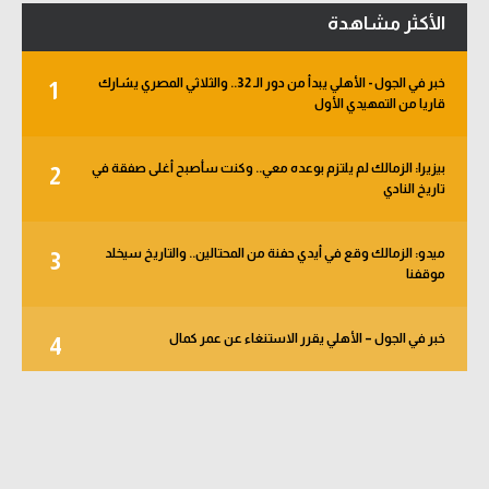
الأكثر مشاهدة
خبر في الجول - الأهلي يبدأ من دور الـ 32.. والثلاثي المصري يشارك
1
قاريا من التمهيدي الأول
بيزيرا: الزمالك لم يلتزم بوعده معي.. وكنت سأصبح أغلى صفقة في
2
تاريخ النادي
ميدو: الزمالك وقع في أيدي حفنة من المحتالين.. والتاريخ سيخلد
3
موقفنا
خبر في الجول – الأهلي يقرر الاستنغاء عن عمر كمال
4