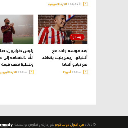
21 دقيقة |
الكرة الإفريقية
بعد موسم واحد مع
رئيس طرابزون: صل
أتلتيكو.. ريفير بليت يتعاقد
الله لانضمامه إلى ط
مع تياجو ألمادا
وغطينا نصف قيمة 
ساعة |
ساعة |
أمريكا
الكرة الأوروبي
© 2026
فى الجول دوت كوم
يتم إدارته و تطويره
بواسطة