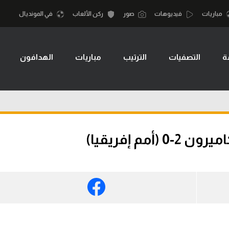
مباريات
فيديوهات
صور
ركن الألعاب
في المونديال
ة
التصفيات
الترتيب
مباريات
الهدافون
أقسام
أمم إفريقيا
الكرة المصرية
كرة السلة الأمر
الدوري المصري
لمصري
كرة سلة
الكرة الأوروبية
نجليزي الممتاز
كرة يد
م إفريقيا)
الكرة الإفريقية
إسباني
كرة طائرة
منتخب مصر
إيطالي
الوطن العربي
سعودي في الجول
في المونديال
لماني
الدوري الإنجليزي
رياضة نسائية
لفرنسي
الدوري الإسباني