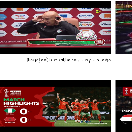
مؤتمر حسام حسن بعد مباراة نيجيريا (أمم إفريقيا)