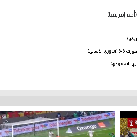
لألماني)