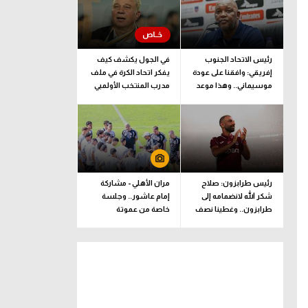
رئيس الاتحاد الجنوب
في الجول يكشف كيف
إفريقي: وافقنا على عودة
يفكر اتحاد الكرة في ملف
موسيماني.. وهذا موعد
مدرب المنتخب الأولمبي
الإعلان الرسمي
رئيس طرابزون: صلاح
مران الأهلي - مشاركة
شكر الله لانضمامه إلى
إمام عاشور.. وجلسة
طرابزون.. وغطينا نصف
خاصة من عموتة
قيمة الصفقة