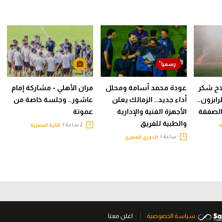
اح شكر
عودة محمد أسامة ومحلل
مران الأهلي - مشاركة إمام
رابزون..
أداء جديد.. الزمالك يعلن
عاشور.. وجلسة خاصة من
الصفقة
الأجهزة الفنية والإدارية
عموتة
والطبية للفريق
2 ساعة |
ة
الكرة المصرية
ساعة |
الدوري المصري
سياسة الخصوصية
اعلن معنا