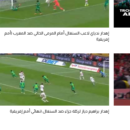
إهدار ندياي لاعب السنغال أمام المرمى الخالي ضد المغرب (أمم
إفريقيا)
إهدار براهيم دياز لركلة جزاء ضد السنغال (نهائي أمم إفريقيا)