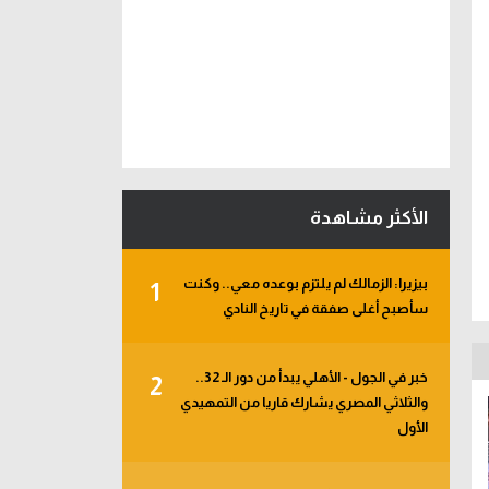
الأكثر مشاهدة
بيزيرا: الزمالك لم يلتزم بوعده معي.. وكنت
1
سأصبح أغلى صفقة في تاريخ النادي
خبر في الجول - الأهلي يبدأ من دور الـ 32..
2
والثلاثي المصري يشارك قاريا من التمهيدي
الأول