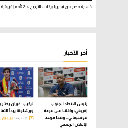
خسارة مصر من نيجيريا بركلات الترجيح 4-2 (أمم إفريقيا)
أخر الأخبار
رئيس الاتحاد الجنوب
ليكيب: فيران يختار 
إفريقي: وافقنا على عودة
وبرشلونة يبدأ التف
موسيماني.. وهذا موعد
31 دقيقة |
الكرة الأور
الإعلان الرسمي