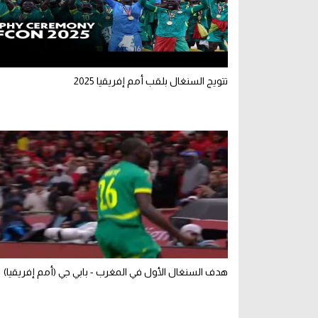
تتويج السنغال بلقب أمم إفريقيا 2025
هدف السنغال الأول في المغرب - بابي جي (أمم إفريقيا)