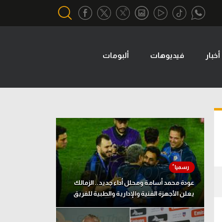
أخبار
فيديوهات
ألبومات
أقسام خاصة
Gamers
يكية
ميركاتو
تحقيق في الجول
تقرير في الجول
تحليل في الجول
حكايات في الجول
عودة محمد أسامة ومحلل أداء جديد.. الزمالك
يعلن الأجهزة الفنية والإدارية والطبية للفريق
كويز في الجول
فيديو في الجول