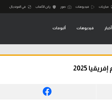
مباريات
فيديوهات
صور
ركن الألعاب
في المونديال
أخبار
فيديوهات
ألبومات
أقسام
أمم إفريقيا
الكرة المصرية
كرة السلة الأمر
الدوري المصري
لمصري
كرة سلة
الكرة الأوروبية
نجليزي الممتاز
كرة يد
يقيا 2025
الكرة الإفريقية
إسباني
كرة طائرة
منتخب مصر
إيطالي
الوطن العربي
سعودي في الجول
في المونديال
لماني
الدوري الإنجليزي
رياضة نسائية
لفرنسي
الدوري الإسباني