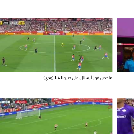
ملخص فوز أرسنال على جيرونا 4-1 (ودي)