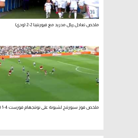
ملخص تعادل ريال مدريد مع فيورنتينا 2-2 (ودي)
ملخص فوز سبورتنج لشبونة على نوتنجهام فورست 4-1 (ودي)