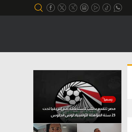
أقسام خاصة
Gamers
يكية
ميركاتو
تحقيق في الجول
تقرير في الجول
تحليل في الجول
حكايات في الجول
مصر تتقدم بطلب لاستضافة أمم إفريقيا تحت
23 سنة المؤهلة لأولمبياد لوس أنجلوس
كويز في الجول
فيديو في الجول