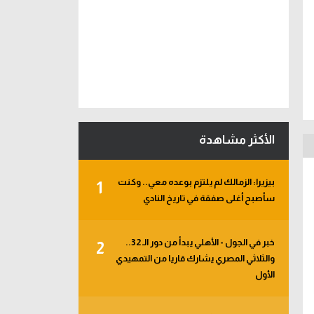
الأكثر مشاهدة
بيزيرا: الزمالك لم يلتزم بوعده معي.. وكنت
1
سأصبح أغلى صفقة في تاريخ النادي
خبر في الجول - الأهلي يبدأ من دور الـ 32..
2
والثلاثي المصري يشارك قاريا من التمهيدي
الأول