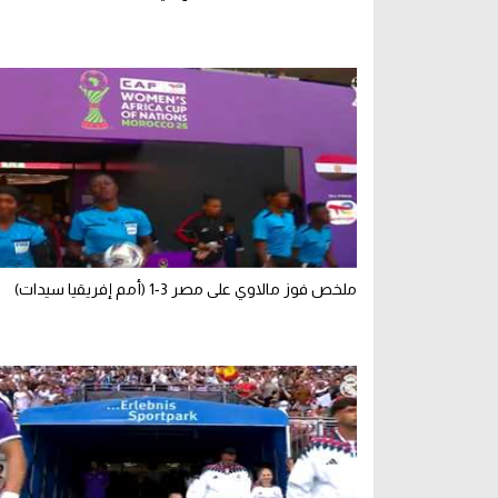
ملخص فوز مالاوي على مصر 3-1 (أمم إفريقيا سيدات)