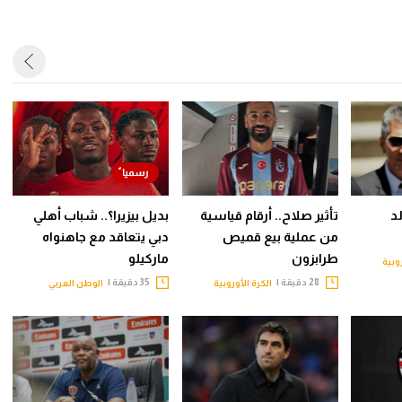
د
تأثير صلاح.. أرقام قياسية
بديل بيزيرا؟.. شباب أهلي
من عملية بيع قميص
دبي يتعاقد مع جاهنواه
طرابزون
ماركيلو
روبية
28 دقيقة |
35 دقيقة |
الكرة الأوروبية
الوطن العربي