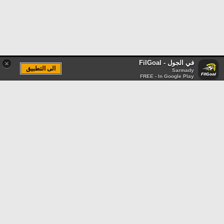
في الجول - FilGoal
×
الى التطبيق
Sarmady
FREE - In Google Play