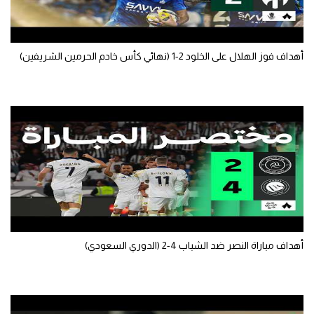
أهداف فوز الهلال على الخلود 2-1 (نهائي كأس خادم الحرمين الشريفين)
أهداف مباراة النصر ضد الشباب 4-2 (الدوري السعودي)