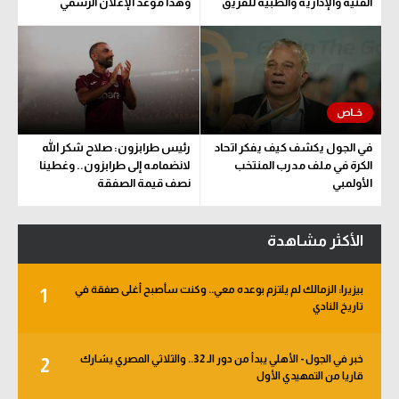
الفنية والإدارية والطبية للفريق
وهذا موعد الإعلان الرسمي
في الجول يكشف كيف يفكر اتحاد
رئيس طرابزون: صلاح شكر الله
الكرة في ملف مدرب المنتخب
لانضمامه إلى طرابزون.. وغطينا
الأولمبي
نصف قيمة الصفقة
الأكثر مشاهدة
بيزيرا: الزمالك لم يلتزم بوعده معي.. وكنت سأصبح أغلى صفقة في
1
تاريخ النادي
خبر في الجول - الأهلي يبدأ من دور الـ 32.. والثلاثي المصري يشارك
2
قاريا من التمهيدي الأول