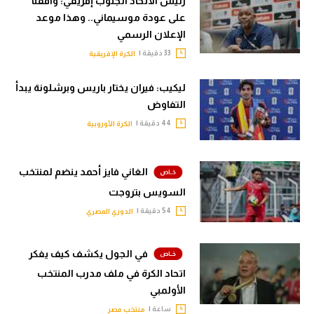
رئيس الاتحاد الجنوب إفريقي: وافقنا
على عودة موسيماني.. وهذا موعد
الإعلان الرسمي
33 دقيقة |
الكرة الإفريقية
ليكيب: فيران يختار باريس وبرشلونة يبدأ
التفاوض
44 دقيقة |
الكرة الأوروبية
الغاني فايز أحمد ينضم لمنتخب
السويس بتروجت
54 دقيقة |
الدوري المصري
في الجول يكشف كيف يفكر
اتحاد الكرة في ملف مدرب المنتخب
الأولمبي
ساعة |
منتخب مصر