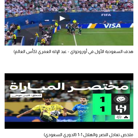
الوطن العربي
في المونديال
رياضة نسائية
آسيا
هدف السعودية الأول في أوروجواي - عبد الإله العمري (كأس العالم)
أمريكا
ركن الألعاب
أقسام خاصة
Gamers
ميركاتو
تحقيق في الجول
تقرير في الجول
ملخص تعادل النصر والهلال 1-1 (الدوري السعودي)