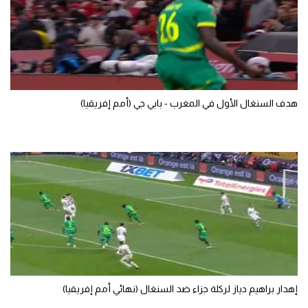
الوطن العربي
في المونديال
رياضة نسائية
آسيا
هدف السنغال الأول في المغرب - بابي جي (أمم إفريقيا)
أمريكا
ركن الألعاب
أقسام خاصة
Gamers
ميركاتو
تحقيق في الجول
إهدار براهيم دياز لركلة جزاء ضد السنغال (نهائي أمم إفريقيا)
تقرير في الجول