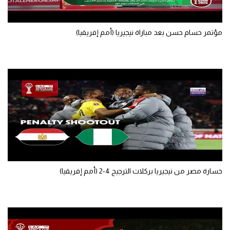
مؤتمر حسام حسن بعد مباراة نيجيريا (أمم إفريقيا)
خسارة مصر من نيجيريا بركلات الترجيح 4-2 (أمم إفريقيا)