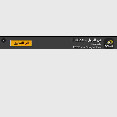
في الجول - FilGoal
×
الى التطبيق
Sarmady
FREE - In Google Play