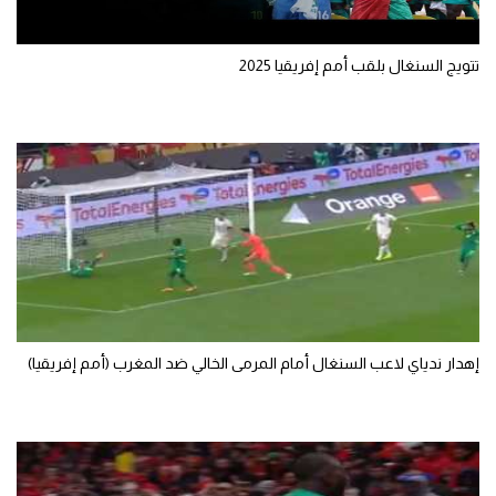
سعودي في الجول
تتويج السنغال بلقب أمم إفريقيا 2025
الدوري الإنجليزي
الدوري الإسباني
دوري أبطال أوروبا
القسم الثاني
رياضات أخرى
أمم إفريقيا
كرة السلة الأمريكية
إهدار ندياي لاعب السنغال أمام المرمى الخالي ضد المغرب (أمم إفريقيا)
كرة سلة
كرة يد
كرة طائرة