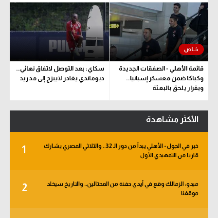
قائمة الأهلي - الصفقات الجديدة
سكاي: بعد التوصل لاتفاق نهائي..
وكباكا ضمن معسكر إسبانيا..
ديوماندي يغادر لايبزج إلى مدريد
وبقرار يلحق بالبعثة
الأكثر مشاهدة
خبر في الجول - الأهلي يبدأ من دور الـ 32.. والثلاثي المصري يشارك
1
قاريا من التمهيدي الأول
ميدو: الزمالك وقع في أيدي حفنة من المحتالين.. والتاريخ سيخلد
2
موقفنا