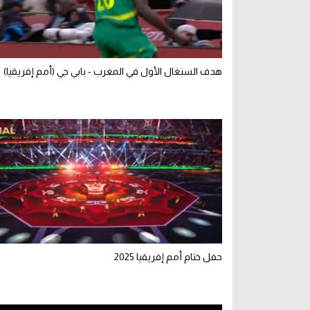
هدف السنغال الأول في المغرب - بابي جي (أمم إفريقيا)
حفل ختام أمم إفريقيا 2025