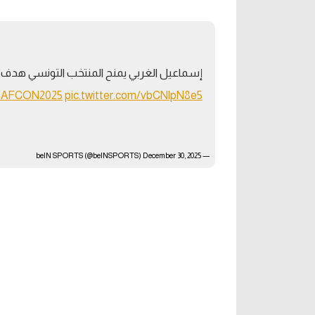
آراء حرة
الدوري ا
ركن الألعاب
دوري أبطا
إسماعيل الغربي يمنح المنتخب التونسي هدف ال
دوري أبطا
esAFCON2025
pic.twitter.com/vbCNlpN8e5
كل البطولات
December 30, 2025
— beIN SPORTS (@beINSPORTS)