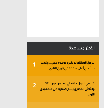
الأكثر مشاهدة
بيزيرا: الزمالك لم يلتزم بوعده معي.. وكنت
1
سأصبح أغلى صفقة في تاريخ النادي
خبر في الجول - الأهلي يبدأ من دور الـ 32..
2
والثلاثي المصري يشارك قاريا من التمهيدي
الأول