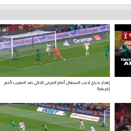
إهدار ندياي لاعب السنغال أمام المرمى الخالي ضد المغرب (أمم
إفريقيا)