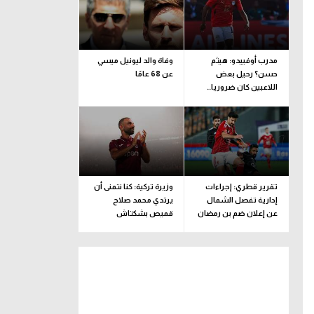
مدرب أوفييدو: هيثم
وفاة والد ليونيل ميسي
حسن؟ رحيل بعض
عن 68 عامًا
اللاعبين كان ضروريا..
ونضع رغبة اللاعب
بالاعتبار
تقرير قطري: إجراءات
وزيرة تركية: كنا نتمنى أن
إدارية تفصل الشمال
يرتدي محمد صلاح
عن إعلان ضم بن رمضان
قميص بشكتاش