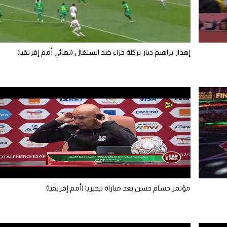
إهدار براهيم دياز لركلة جزاء ضد السنغال (نهائي أمم إفريقيا)
مؤتمر حسام حسن بعد مباراة نيجيريا (أمم إفريقيا)