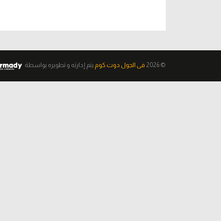
© 2026
فى الجول دوت كوم
يتم إدارته و تطويره
بواسطة