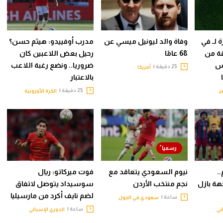
 لـ في
وفاة والد ليونيل ميسي عن
مدرب أوفييدو: هيثم حسن؟
قة من
68 عامًا
رحيل بعض اللاعبين كان
أس
ضروريا.. ونضع رغبة اللاعب
25 دقيقة |
أمريكا
بالاعتبار
25 دقيقة |
ر
الكرة الأوروبية
 أيام..
نيوم السعودي يتعاقد مع
فوت ميركاتو: ريال
هة بازل
نجم منتخب الأردن
سوسيداد يتوصل لاتفاق
لضم نايف أكرد من مارسيليا
ساعة |
سعودي في الجول
ساعة |
ني
الدوري الإسباني