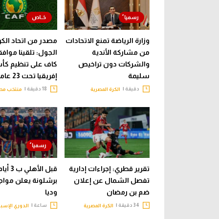
وزارة الرياضة تمنع الاتحادات
مصدر من اتحاد الكرة
من مشاركة الأندية
الجول: تلقينا مواف
والشركات دون تراخيص
كاف على تنظيم ك
سليمة
إفريقيا تحت 23 عاما
دقيقة |
18 دقيقة |
الكرة المصرية
منتخب مص
تقرير قطري: إجراءات إدارية
قبل الأهلي ب 3
تفصل الشمال عن إعلان
برشلونة يعلن مواج
ضم بن رمضان
وديا
34 دقيقة |
ساعة |
الكرة المصرية
الدوري الإسبا