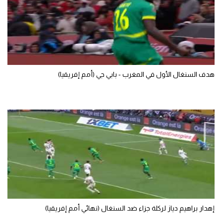
الوطن العربي
في المونديال
رياضة نسائية
آسيا
هدف السنغال الأول في المغرب - بابي جي (أمم إفريقيا)
أمريكا
ركن الألعاب
أقسام خاصة
Gamers
ميركاتو
تحقيق في الجول
إهدار براهيم دياز لركلة جزاء ضد السنغال (نهائي أمم إفريقيا)
تقرير في الجول