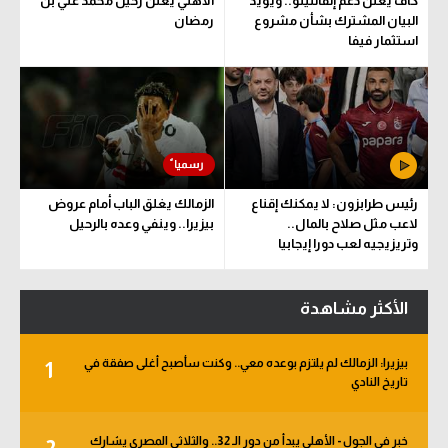
كاف يعلن دعم إنفانتينو.. ويؤيد
الأهلي يعلن رحيل محمد علي بن
البيان المشترك بشأن مشروع
رمضان
استثمار فيفا
رئيس طرابزون: لا يمكنك إقناع
الزمالك يغلق الباب أمام عروض
لاعب مثل صلاح بالمال..
بيزيرا.. وينفي وعده بالرحيل
وتريزيجيه لعب دورا إيجابيا
الأكثر مشاهدة
بيزيرا: الزمالك لم يلتزم بوعده معي.. وكنت سأصبح أغلى صفقة في
1
تاريخ النادي
خبر في الجول - الأهلي يبدأ من دور الـ 32.. والثلاثي المصري يشارك