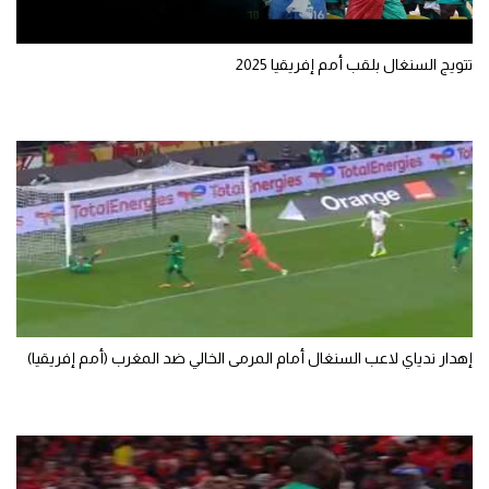
سعودي في الجول
تتويج السنغال بلقب أمم إفريقيا 2025
الدوري الإنجليزي
الدوري الإسباني
دوري أبطال أوروبا
القسم الثاني
رياضات أخرى
أمم إفريقيا
كرة السلة الأمريكية
إهدار ندياي لاعب السنغال أمام المرمى الخالي ضد المغرب (أمم إفريقيا)
كرة سلة
كرة يد
كرة طائرة