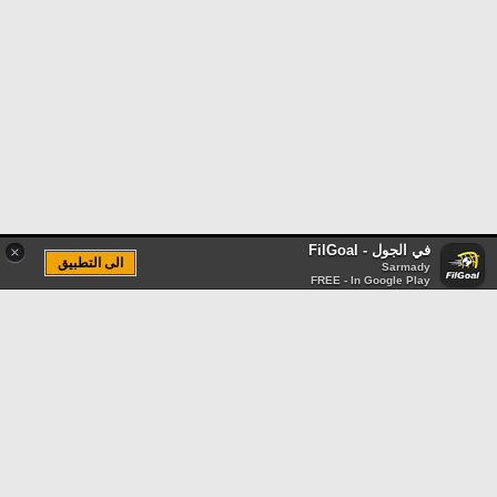
في الجول - FilGoal
×
الى التطبيق
Sarmady
FREE - In Google Play