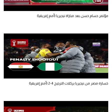
مؤتمر حسام حسن بعد مباراة نيجيريا (أمم إفريقيا)
خسارة مصر من نيجيريا بركلات الترجيح 4-2 (أمم إفريقيا)