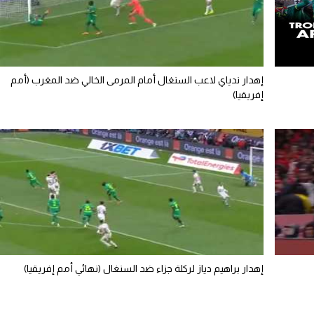
إهدار ندياي لاعب السنغال أمام المرمى الخالي ضد المغرب (أمم
إفريقيا)
إهدار براهيم دياز لركلة جزاء ضد السنغال (نهائي أمم إفريقيا)