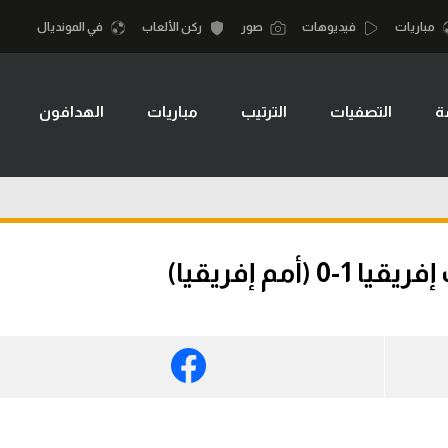
مباريات
فيديوهات
صور
ركن الألعاب
في المونديال
ة
التصفيات
الترتيب
مباريات
الهدافون
أقسام
أمم إفريقيا
الكرة المصرية
كرة السلة الأمر
الدوري المصري
لمصري
كرة سلة
الكرة الأوروبية
نجليزي الممتاز
كرة يد
مم إفريقيا)
الكرة الإفريقية
إسباني
كرة طائرة
منتخب مصر
إيطالي
الوطن العربي
سعودي في الجول
في المونديال
لماني
الدوري الإنجليزي
رياضة نسائية
لفرنسي
الدوري الإسباني