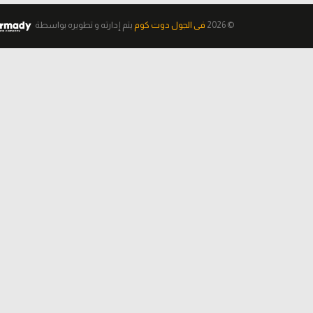
© 2026
فى الجول دوت كوم
يتم إدارته و تطويره
بواسطة