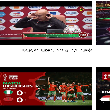
مؤتمر حسام حسن بعد مباراة نيجيريا (أمم إفريقيا)