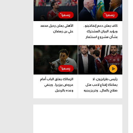
كاف يعلن دعم إنفانتينو..
الأهلي يعلن رحيل محمد
ويؤيد البيان المشترك
علي بن رمضان
بشأن مشروع استثمار
فيفا
رئيس طرابزون: لا
الزمالك يغلق الباب أمام
يمكنك إقناع لاعب مثل
عروض بيزيرا.. وينفي
صلاح بالمال.. وتريزيجيه
وعده بالرحيل
لعب دورا إيجابيا