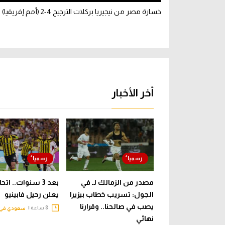
خسارة مصر من نيجيريا بركلات الترجيح 4-2 (أمم إفريقيا)
أخر الأخبار
مصدر من الزمالك لـ في
بعد 3 سنوات.. ات
الجول: تسريب خطاب بيزيرا
يعلن رحيل فابينيو
يصب في صالحنا.. وقرارنا
8 ساعة |
سعودي في 
نهائي