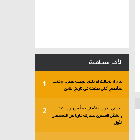
الأكثر مشاهدة
بيزيرا: الزمالك لم يلتزم بوعده معي.. وكنت
1
سأصبح أغلى صفقة في تاريخ النادي
خبر في الجول - الأهلي يبدأ من دور الـ 32..
2
والثلاثي المصري يشارك قاريا من التمهيدي
الأول