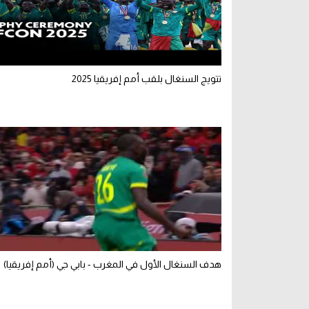
تتويج السنغال بلقب أمم إفريقيا 2025
هدف السنغال الأول في المغرب - بابي جي (أمم إفريقيا)